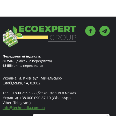
Передплатні індекси:
60750
(щомісячна передплата),
68155
(річна передплата)
Україна, м. Київ, вул. Микільсько-
Слобідська, 1А, 02002
Тел.:
0 800 215 522
(безкоштовно в межах
України),
+38 066 690 87 10
(WhatsApp,
Viber, Telegram)
info
@
techmedia.com.ua