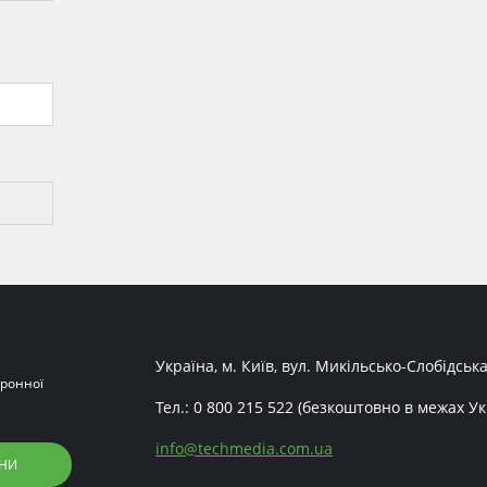
Україна, м. Київ, вул. Микільсько-Слобідська
ронної
Тел.:
0 800 215 522
(безкоштовно в межах Ук
info
@
techmedia.com.ua
НИ