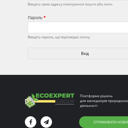
Введіть свою адресу електронної пошти або логін.
Пароль
*
Введіть пароль, що відповідає логіну.
Платформа рішень
для менеджерів природоохо
діяльності
ОТРИМУВАТИ НОВИ