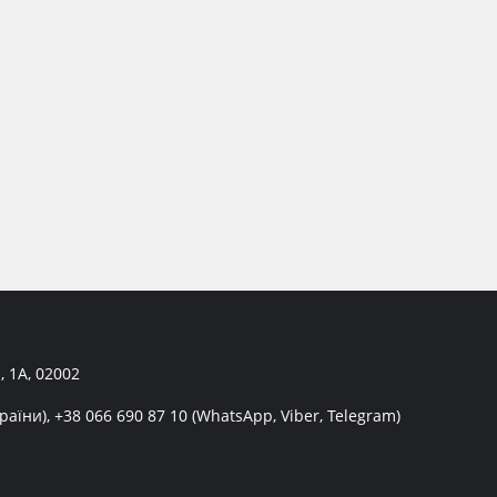
, 1А, 02002
раїни),
+38 066 690 87 10
(WhatsApp, Viber, Telegram)