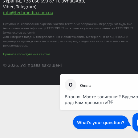
України),
+38 066 690 87 10
(WhatsApp,
Viber, Telegram)
info
@
techmedia.com.ua
Цитування, копіювання окремих частин текстів чи зображень, передрук чи будь-яке
інше поширення інформації ECOEXPERT можливе за умови посилання на ECOEXPERT
(
www.ecolog-ua.com
).
Для інтернет-видань гіперпосилання є обов'язковим. Матеріали в блоці «Новини
партнерів» публікуються на правах реклами, відповідальність за їхній зміст несе
рекламодавець.
Правила користування сайтом
© 2026. Усі права захищені