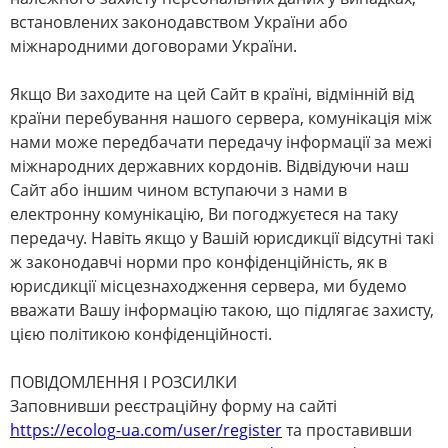
встановлених законодавством України або
міжнародними договорами України.
Якщо Ви заходите на цей Сайт в країні, відмінній від
країни перебування нашого сервера, комунікація між
нами може передбачати передачу інформації за межі
міжнародних державних кордонів. Відвідуючи наш
Сайт або іншим чином вступаючи з нами в
електронну комунікацію, Ви погоджуєтеся на таку
передачу. Навіть якщо у Вашій юрисдикції відсутні такі
ж законодавчі норми про конфіденційність, як в
юрисдикції місцезнаходження сервера, ми будемо
вважати Вашу інформацію такою, що підлягає захисту,
цією політикою конфіденційності.
ПОВІДОМЛЕННЯ І РОЗСИЛКИ
Заповнивши реєстраційну форму на сайті
https
://
ecolog
-
ua
.
com
/
user
/
register
та проставивши