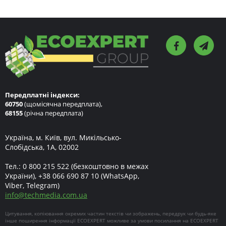
Передплатні індекси:
60750
(щомісячна передплата),
68155
(річна передплата)
Україна, м. Київ, вул. Микільсько-
Слобідська, 1А, 02002
Тел.:
0 800 215 522
(безкоштовно в межах
України),
+38 066 690 87 10
(WhatsApp,
Viber, Telegram)
info
@
techmedia.com.ua
Цитування, копіювання окремих частин текстів чи зображень, передрук чи будь-яке
інше поширення інформації ECOEXPERT можливе за умови посилання на ECOEXPERT