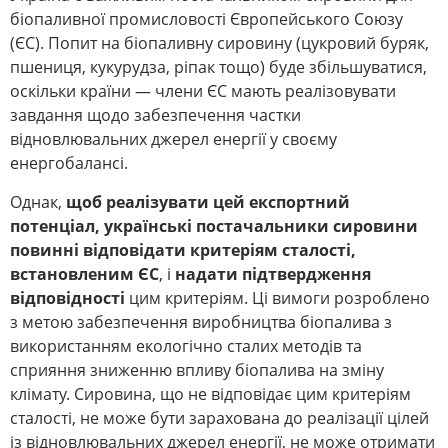
біопаливної промисловості Європейського Союзу
(ЄС). Попит на біопаливну сировину (цукровий буряк,
пшениця, кукурудза, ріпак тощо) буде збільшуватися,
оскільки країни — члени ЄС мають реалізовувати
завдання щодо забезпечення частки
відновлювальних джерел енергії у своєму
енергобалансі.
Однак,
щоб реалізувати цей експортний
потенціал, українські постачальники сировини
повинні відповідати критеріям сталості,
встановленим ЄС
, і
надати підтвердження
відповідності
цим критеріям. Ці вимоги розроблено
з метою забезпечення виробництва біопалива з
використанням екологічно сталих методів та
сприяння зниженню впливу біопалива на зміну
клімату. Сировина, що не відповідає цим критеріям
сталості, не може бути зарахована до реалізації цілей
із відновлювальних джерел енергії, не може отримати