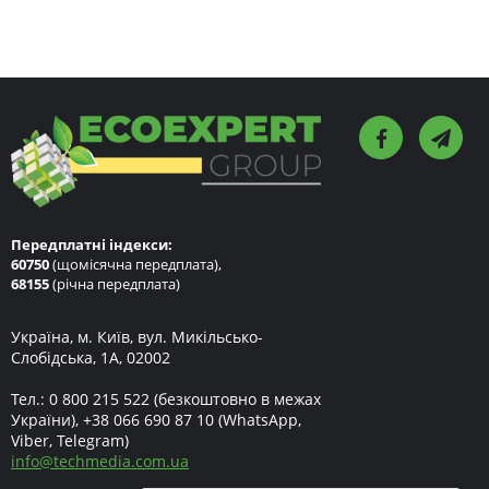
Передплатні індекси:
60750
(щомісячна передплата),
68155
(річна передплата)
Україна, м. Київ, вул. Микільсько-
Слобідська, 1А, 02002
Тел.:
0 800 215 522
(безкоштовно в межах
України),
+38 066 690 87 10
(WhatsApp,
Viber, Telegram)
info
@
techmedia.com.ua