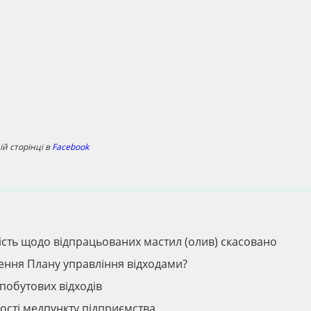
й сторінці в
Facebook
ність щодо відпрацьованих мастил (олив) скасовано
ення Плану управління відходами?
побутових відходів
ості медпункту підприємства