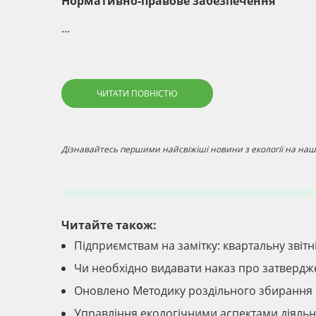
Нормативно-правове забезпечення
...
ЧИТАТИ ПОВНІСТЮ
Дізнавайтесь першими найсвіжіші новини з екології на наші
Читайте також:
Підприємствам на замітку: квартальну звіт
Чи необхідно видавати наказ про затвердж
Оновлено Методику роздільного збирання 
Управління екологічними аспектами діяльн