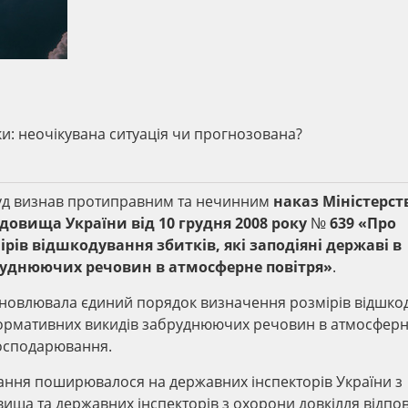
и: неочікувана ситуація чи прогнозована?
уд визнав протиправним та нечинним
наказ Міністерст
вища України від 10 грудня 2008 року № 639 «Про
ів відшкодування збитків, які заподіяні державі в
руднюючих речовин в атмосферне повітря»
.
ановлювала єдиний порядок визначення розмірів відшко
аднормативних викидів забруднюючих речовин в атмосфер
господарювання.
ування поширювалося на державних інспекторів України з
ща та державних інспекторів з охорони довкілля відпов