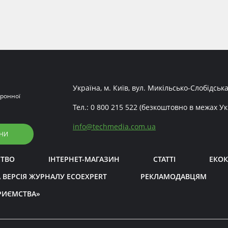
Україна, м. Київ, вул. Микільсько-Слобідська
ронної
Тел.:
0 800 215 522
(безкоштовно в межах Ук
info
@
techmedia.com.ua
НИ
СТВО
ІНТЕРНЕТ-МАГАЗИН
СТАТТІ
ЕКОК
 ВЕРСІЯ ЖУРНАЛУ ECOEXPERT
РЕКЛАМОДАВЦЯМ
РИЄМСТВА»