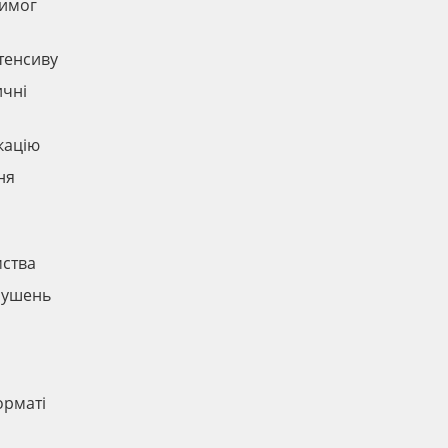
вимог
нтенсиву
ичні
кацію
ня
мства
орушень
и
орматі