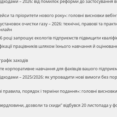
відходами – 2026: від помилок реформи до застосування 
кейси та пріоритети нового року»: головні висновки вебі
установок очистки газу – 2026: технічні, правові та практ
онлайн
6 році запрошує екологів підприємств підвищити кваліфі
іфікації працівників шляхом їхнього навчання й оцінюван
графік заходів
вте корпоративне навчання для фахівців вашого підприє
відходами – 2025/2026: як упровадити нові вимоги без п
ові правила, порядок і терміни подання»: головні висновк
вердловини, дозволи та скиди" відбувся 20 листопада у ф