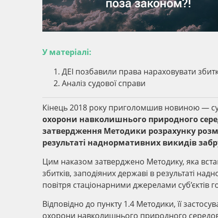
У матеріалі:
ДЕІ позбавили права нараховувати збитк
Аналіз судової справи
Кінець 2018 року приголомшив новиною — с
охорони навколишнього природного середо
затвердження Методики розрахунку розмір
результаті наднормативних викидів заб
Цим наказом затверджено Методику, яка вст
збитків, заподіяних державі в результаті н
повітря стаціонарними джерелами суб’єктів 
Відповідно до пункту 1.4 Методики, її застос
охорони навколишнього природного середови