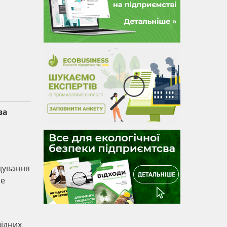
ва
дування
не
ідних