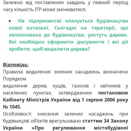
Залежно від поставлених завдань у певний період
часу кількість ІТР може змінюватися.
На підприємстві планується будівництво
нової котельні. Сьогодні на території, що
запланована до будівництва, ростуть дерева.
Які необхідно оформити документи і які дії
зробити, щоб видалити дерева?
Відповідь:
Правила видалення зелених насаджень визначено
Порядком
видалення дерев, кущів, газонів і квітників у
населених пунктах, затвердженим
п
остановою
Кабінету Міністрів України від 1 серпня 2006 р
оку
№ 1045.
Особливості знесення зелених насаджень при
будівництві об’єктів врегульовано
статтею 34 Закону
України «Про регулювання містобудівної