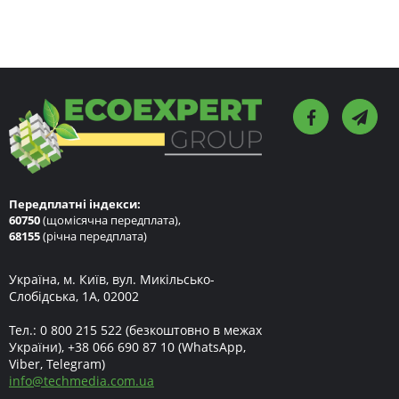
Передплатні індекси:
60750
(щомісячна передплата),
68155
(річна передплата)
Україна, м. Київ, вул. Микільсько-
Слобідська, 1А, 02002
Тел.:
0 800 215 522
(безкоштовно в межах
України),
+38 066 690 87 10
(WhatsApp,
Viber, Telegram)
info
@
techmedia.com.ua