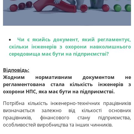
Чи є якийсь документ, який регламентує,
скільки інженерів з охорони навколишнього
середовища має бути на підприємстві?
Відповідь:
Жодним нормативним документом не
регламентована стала кількість інженерів з
охорони НПС, яка має бути на підприємстві.
Потрібна кількість інженерно-технічних працівників
визначається залежно від кількості основних
працівників, фінансового стану підприємства,
особливостей виробництва та інших чинників.