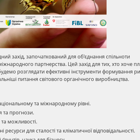
ний захід, започаткований для об’єднання спільноти
міжнародного партнерства. Цей захід для тих, хто хоче п
 будемо розглядати ефективні інструменти формування ри
льніші питання світового органічного виробництва.
національному та міжнародному рівні.
я та прогнози.
 та можливості.
і ресурси для сталості та кліматичної відповідальності.
ґрунтів, наука для бізнесу.