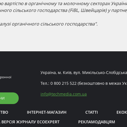
ю вартістю в органічному та молочному секторах Україн
ого сільського господарства (FiBL, Швейцарія) у партнер
алузі органічного сільського господарства".
Україна, м. Київ, вул. Микільсько-Слобідська
ронної
Тел.:
0 800 215 522
(безкоштовно в межах Ук
info
@
techmedia.com.ua
НИ
СТВО
ІНТЕРНЕТ-МАГАЗИН
СТАТТІ
ЕКОК
 ВЕРСІЯ ЖУРНАЛУ ECOEXPERT
РЕКЛАМОДАВЦЯМ