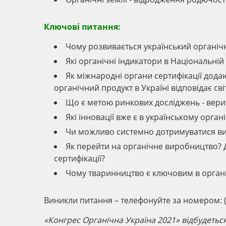
Ключові питання:
Чому розвивається український органіч
Які органічні індикатори в Національній 
Як міжнародні органи сертифікації дода
органічний продукт в Україні відповідає св
Що є метою ринкових досліджень - вери
Які інновації вже є в українському орга
Чи можливо системно дотримуватися ви
Як перейти на органічне виробництво? Д
сертифікації?
Чому тваринництво є ключовим в орган
Виникли питання – телефонуйте за номером: (0
«Конгрес Органічна Україна 2021» відбудетьс