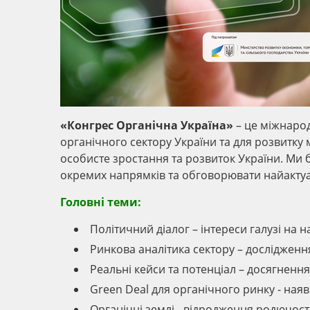
«Конгрес Органічна Україна»
– це міжнарод
органічного сектору України та для розвитку 
особисте зростання та розвиток України. Ми
окремих напрямків та обговорювати найактуа
Головні теми:
Політичний діалог – інтереси галузі на 
Ринкова аналітика сектору – дослідженн
Реальні кейси та потенціал – досягнення
Green Deal для органічного ринку - наявн
Органічні землі - відродження родючості 