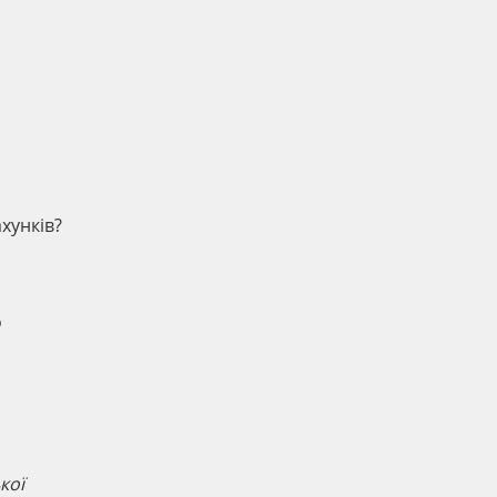
хунків?
о
кої