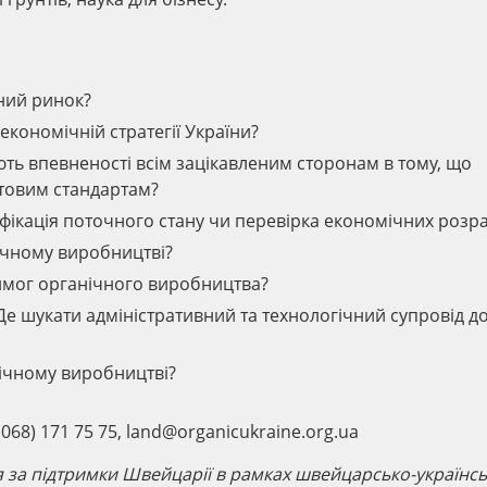
ний ринок?
економічній стратегії України?
ють впевненості всім зацікавленим сторонам в тому, що
ітовим стандартам?
фікація поточного стану чи перевірка економічних розра
нічному виробництві?
мог органічного виробництва?
е шукати адміністративний та технологічний супровід д
ічному виробництві?
68) 171 75 75, land@organicukraine.org.ua
я за підтримки Швейцарії в рамках швейцарсько-українсь