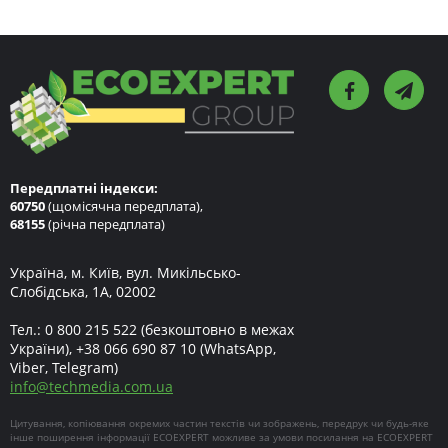
Передплатні індекси:
60750
(щомісячна передплата),
68155
(річна передплата)
Україна, м. Київ, вул. Микільсько-
Слобідська, 1А, 02002
Тел.:
0 800 215 522
(безкоштовно в межах
України),
+38 066 690 87 10
(WhatsApp,
Viber, Telegram)
info
@
techmedia.com.ua
Цитування, копіювання окремих частин текстів чи зображень, передрук чи будь-яке
інше поширення інформації ECOEXPERT можливе за умови посилання на ECOEXPERT