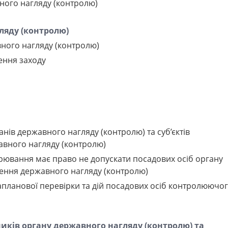
ного нагляду (контролю)
ляду (контролю)
ного нагляду (контролю)
ення заходу
анів державного нагляду (контролю) та суб’єктів
авного нагляду (контролю)
арювання має право не допускати посадових осіб органу
нення державного нагляду (контролю)
апланової перевірки та дій посадових осіб контролюючо
иків органу державного нагляду (контролю) та