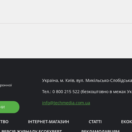
Україна, м. Київ, вул. Микільсько-Слобідська
ронної
Тел.:
0 800 215 522
(безкоштовно в межах Ук
info
@
techmedia.com.ua
НИ
СТВО
ІНТЕРНЕТ-МАГАЗИН
СТАТТІ
ЕКОК
 ВЕРСІЯ ЖУРНАЛУ ECOEXPERT
РЕКЛАМОДАВЦЯМ