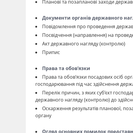
Планові та позапланові заходи держав
Документи органів державного наг
Повідомлення про проведення держав
Посвідчення (направлення) на провед
Акт державного нагляду (контролю)
Припис
Права та обов’язки
Права та обов’язки посадових осіб орг
господарювання під час здійснення держ
Перелік причин, з яких суб’єкт господ
державного нагляду (контролю) до здійс
Оскарження результатів планової, поз
органу
Огляд основних помилок представн