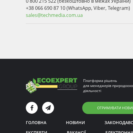
0 800 215 522 (безкоштовно в межах України)
+38 066 690 87 10 (WhatsApp, Viber, Telegram)
sales@techmedia.com.ua
Платформа рішень
для менеджерів природоохо
діяльності
ОТРИМУВАТИ НОВИ
ГОЛОВНА
НОВИНИ
ЗАКОНОДАВ
ЕКСПЕРТИ
ВАКАНСІЇ
ЕЛЕКТРОННА