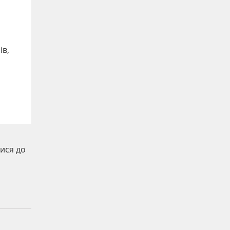
ів,
тися до