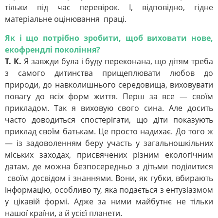
тільки під час перевірок. І, відповідно, гідне
матеріальне оцінювання праці.
Як і що потрібно зробити, щоб виховати нове,
екофрендлі покоління?
Т. К.
Я завжди була і буду переконана, що дітям треба
з самого дитинства прищеплювати любов до
природи, до навколишнього середовища, виховувати
повагу до всіх форм життя. Перш за все — своїм
прикладом. Так я виховую свого сина. Але досить
часто доводиться спостерігати, що діти показують
приклад своїм батькам. Це просто надихає. До того ж
— із задоволенням беру участь у загальношкільних
міських заходах, присвячених різним екологічним
датам, де можна безпосередньо з дітьми поділитися
своїм досвідом і знаннями. Вони, як губки, вбирають
інформацію, особливо ту, яка подається з ентузіазмом
у цікавій формі. Адже за ними майбутнє не тільки
нашої країни, а й усієї планети.