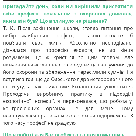
Пригадайте день, коли Ви вирішили присвятити
себе професії, пов'язаній з охороною довкілля,
яким він був? Що вплинуло на рішення?
Т. К.
Після закінчення школи, стояло питання про
вибір майбутньої професії, з якою хотілося б
пов'язати своє життя. Абсолютно несподівано
дізналася про професію еколога, не до кінця
розуміючи, що ж криється за цим словом. Але
вивчення навколишнього середовища і залучення до
його охорони та збереження пересилили сумнів, і я
вступила тоді ще до Одеського гідрометеорологічного
інституту, а закінчила вже Екологічний університет.
Проходячи виробничу практику в підрозділі
екологічної інспекції, я переконалася, що робота у
контролюючих органах не для мене. Тому
влаштувалася працювати екологом на підприємстві. З
того часу професії не зраджую.
Що в роботі для Вас особисто та для команди є