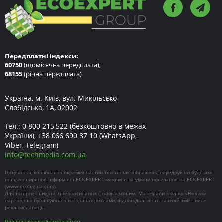
Передплатні індекси:
60750
(щомісячна передплата),
68155
(річна передплата)
Україна, м. Київ, вул. Микільсько-
Слобідська, 1А, 02002
Тел.:
0 800 215 522
(безкоштовно в межах
України),
+38 066 690 87 10
(WhatsApp,
Viber, Telegram)
info
@
techmedia.com.ua
Цитування, копіювання окремих частин текстів чи зображень, передрук чи будь-яке
інше поширення інформації ECOEXPERT можливе за умови посилання на ECOEXPERT
(
www.ecolog-ua.com
).
Для інтернет-видань гіперпосилання є обов'язковим. Матеріали в блоці «Новини
партнерів» публікуються на правах реклами, відповідальність за їхній зміст несе
рекламодавець.
Правила користування сайтом