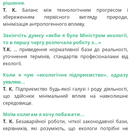
рішення.
Т. К.
Баланс між технологічним прогресом і
збереженням первісного вигляду природи,
мінімізація антропогенного впливу.
Закінчіть думку «якби я була Міністром екології,
то в першу чергу розпочала роботу з...»
Т.К.
... приведення нормативної бази до реальності,
уточнення термінів, стандартів професіоналами від
екології.
Коли я чую «екологічне підприємство», одразу
уявляю...
Т. К.
Підприємство будь-якої галузі і роду діяльності,
що здійснює мінімальний вплив на навколишнє
середовище.
Моїм колегам я хочу побажати...
Т. К.
Безаварійної роботи, чіткої законодавчої бази,
керівників, які розуміють, що екологи потрібні не