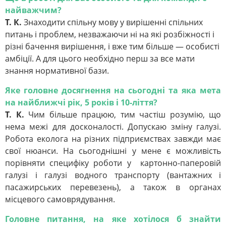
найважчим?
Т. К.
Знаходити спільну мову у вирішенні спільних
питань і проблем, незважаючи ні на які розбіжності і
різні бачення вирішення, і вже тим більше — особисті
амбіції. А для цього необхідно перш за все мати
знання нормативної бази.
Яке головне досягнення на сьогодні та яка мета
на найближчі рік, 5 років і 10-ліття?
Т. К.
Чим більше працюю, тим частіш розумію, що
нема межі для досконалості. Допускаю зміну галузі.
Робота еколога на різних підприємствах завжди має
свої нюанси. На сьогоднішні у мене є можливість
порівняти специфіку роботи у картонно-паперовій
галузі і галузі водного транспорту (вантажних і
пасажирських перевезень), а також в органах
місцевого самоврядування.
Головне питання, на яке хотілося б знайти