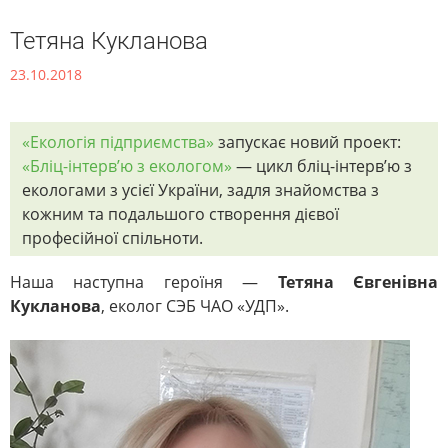
Тетяна Кукланова
23.10.2018
«Екологія підприємства»
запускає новий проект:
«Бліц-інтерв’ю з екологом»
— цикл бліц-інтерв’ю з
екологами з усієї України, задля знайомства з
кожним та подальшого створення дієвої
професійної спільноти.
Наша наступна героїня —
Тетяна Євгенівна
Кукланова
, еколог СЭБ ЧАО «УДП».