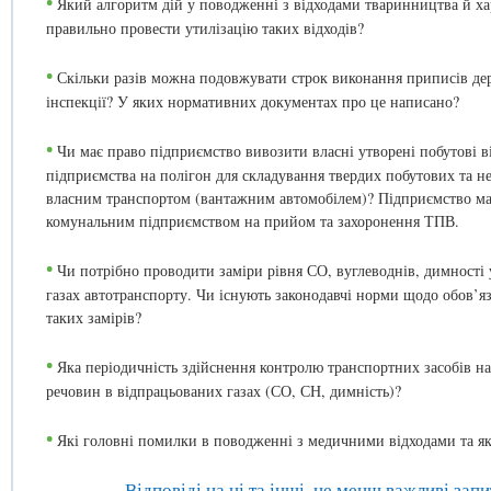
•
Який алгоритм дій у поводженні з відходами тваринництва й хар
правильно провести утилізацію таких відходів?
•
Скільки разів можна подовжувати строк виконання приписів дер
інспекції? У яких нормативних документах про це написано?
•
Чи має право підприємство вивозити власні утворені побутові ві
підприємства на полігон для складування твердих побутових та н
власним транспортом (вантажним автомобілем)? Підприємство має
комунальним підприємством на прийом та захоронення ТПВ.
•
Чи потрібно проводити заміри рівня СО, вуглеводнів, димності
газах автотранспорту. Чи існують законодавчі норми щодо обов’я
таких замірів?
•
Яка періодичність здійснення контролю транспортних засобів н
речовин в відпрацьованих газах (СО, СН, димність)?
•
Які головні помилки в поводженні з медичними відходами та як
Відповіді на ці та інші, не менш важливі зап