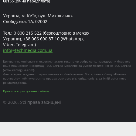
68155
(річна передплата)
Україна, м. Київ, вул. Микільсько-
Слобідська, 1А, 02002
Тел.:
0 800 215 522
(безкоштовно в межах
України),
+38 066 690 87 10
(WhatsApp,
Viber, Telegram)
info
@
techmedia.com.ua
Цитування, копіювання окремих частин текстів чи зображень, передрук чи будь-яке
інше поширення інформації ECOEXPERT можливе за умови посилання на ECOEXPERT
(
www.ecolog-ua.com
).
Для інтернет-видань гіперпосилання є обов'язковим. Матеріали в блоці «Новини
партнерів» публікуються на правах реклами, відповідальність за їхній зміст несе
рекламодавець.
Правила користування сайтом
© 2026. Усі права захищені