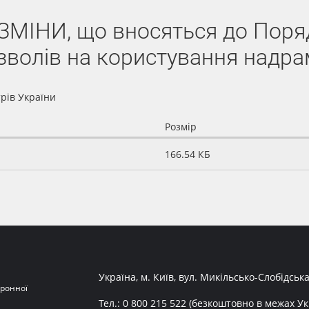
ЗМІНИ, що вносяться до Поря
зволів на користування надр
трів України
Розмір
166.54 КБ
Україна, м. Київ, вул. Микільсько-Слобідська
ронної
Тел.:
0 800 215 522
(безкоштовно в межах Ук