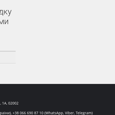
дку
ами
, 1А, 02002
раїни),
+38 066 690 87 10
(WhatsApp, Viber, Telegram)