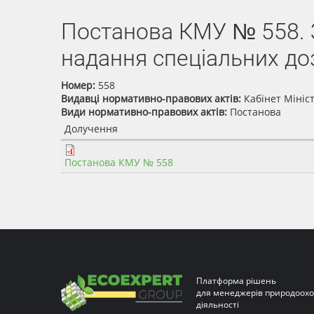
Постанова КМУ № 558. 
надання спеціальних до
Номер:
558
Видавці нормативно-правових актів:
Кабінет Мініс
Види нормативно-правових актів:
Постанова
Долучення
Постанова КМУ № 558
Платформа рішень
для менеджерів природоохо
діяльності