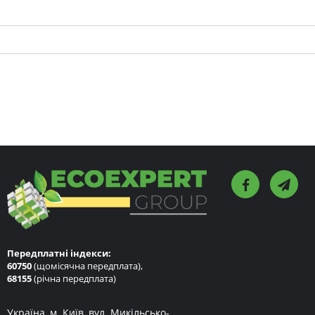
Передплатні індекси:
60750
(щомісячна передплата),
68155
(річна передплата)
Україна, м. Київ, вул. Микільсько-