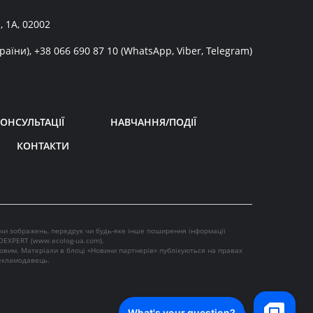
, 1А, 02002
раїни),
+38 066 690 87 10
(WhatsApp, Viber, Telegram)
ОНСУЛЬТАЦІЇ
НАВЧАННЯ/ПОДІЇ
КОНТАКТИ
 чи зображень, передрук чи будь-яке інше поширення інформації
OEXPERT (
www.ecolog-ua.com
).
ковим. Матеріали в блоці «Новини партнерів» публікуються на правах
рекламодавець.