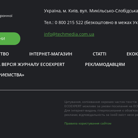
Україна, м. Київ, вул. Микільсько-Слобідська
ронної
Тел.:
0 800 215 522
(безкоштовно в межах Ук
info
@
techmedia.com.ua
НИ
СТВО
ІНТЕРНЕТ-МАГАЗИН
СТАТТІ
ЕКОК
 ВЕРСІЯ ЖУРНАЛУ ECOEXPERT
РЕКЛАМОДАВЦЯМ
РИЄМСТВА»
Цитування, копіювання окремих частин текстів
ECOEXPERT можливе за умови посилання на EC
Для інтернет-видань гіперпосилання є обов'яз
реклами, відповідальність за їхній зміст несе 
Правила користування сайтом