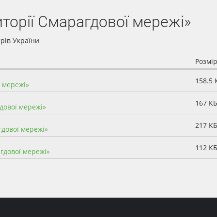
иторії Смарагдової мережі»
трів України
Розмі
158.5 
ї мережі»
167 К
гдової мережі»
217 К
гдової мережі»
112 К
агдової мережі»