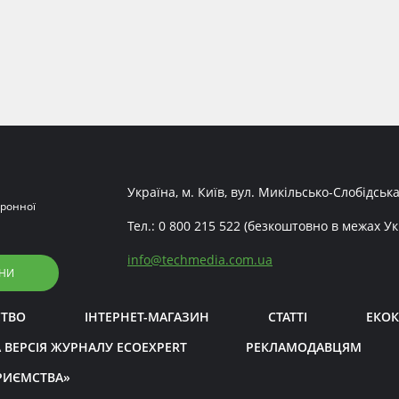
Україна, м. Київ, вул. Микільсько-Слобідська
ронної
Тел.:
0 800 215 522
(безкоштовно в межах Ук
info
@
techmedia.com.ua
НИ
СТВО
ІНТЕРНЕТ-МАГАЗИН
СТАТТІ
ЕКОК
 ВЕРСІЯ ЖУРНАЛУ ECOEXPERT
РЕКЛАМОДАВЦЯМ
РИЄМСТВА»