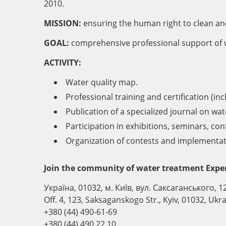
2010.
MISSION:
ensuring the human right to clean an
GOAL:
comprehensive professional support of 
ACTIVITY:
Water quality map.
Professional training and certification (in
Publication of a specialized journal on wa
Participation in exhibitions, seminars, c
Organization of contests and implementati
Join the community of water treatment Exper
Україна, 01032, м. Київ, вул. Саксаганського, 12
Off. 4, 123, Saksaganskogo Str., Kyiv, 01032, Ukr
+380 (44) 490-61-69
+380 (44) 490 22 10