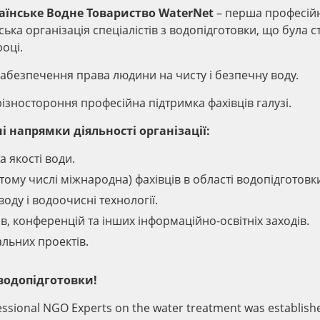
аїнське Водне Товариство WaterNet
– перша професій
ька організація спеціалістів з водопідготовки, що була 
році.
абезпечення права людини на чисту і безпечну воду.
ізностороння професійна підтримка фахівців галузі.
і напрямки діяльності організації:
а якості води.
тому числі міжнародна) фахівців в області водопідготовк
оду і водоочисні технології.
в, конференцій та інших інформаційно-освітніх заходів.
альних проектів.
 водопідготовки!
fessional NGO Experts on the water treatment was establish