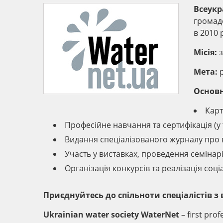
Всеукр
громадс
в 2010 
Місія:
з
Мета:
р
Основн
Карт
Професійне навчання та сертифікація (у 
Видання спеціалізованого журналу про в
Участь у виставках, проведення семінарі
Організація конкурсів та реалізація соці
Приєднуйтесь до спільноти спеціалістів з
Ukrainian water society WaterNet
– first pro