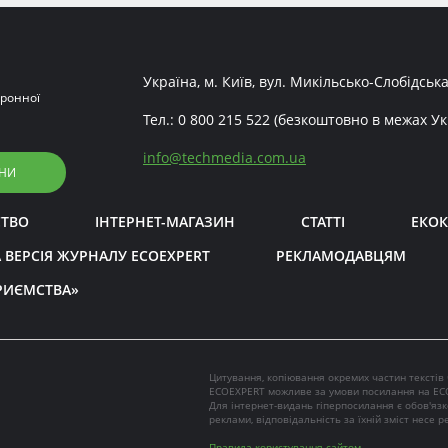
Україна, м. Київ, вул. Микільсько-Слобідська
ронної
Тел.:
0 800 215 522
(безкоштовно в межах Ук
info
@
techmedia.com.ua
НИ
СТВО
ІНТЕРНЕТ-МАГАЗИН
СТАТТІ
ЕКОК
 ВЕРСІЯ ЖУРНАЛУ ECOEXPERT
РЕКЛАМОДАВЦЯМ
РИЄМСТВА»
Цитування, копіювання окремих частин текстів
ECOEXPERT можливе за умови посилання на EC
Для інтернет-видань гіперпосилання є обов'яз
реклами, відповідальність за їхній зміст несе 
Правила користування сайтом