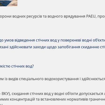
охорони водних ресурсів та водного врядування PAEU, пр
 умов відведення стічних вод у поверхневі водні об’єкт
язані здійснювати заходи щодо запобігання скиданню ст
якістю стічних вод?
им із видів спеціального водокористування і здійснюєтьс
ВКУ), скидання стічних вод у водні об’єкти допускається
имих концентрацій та встановлених нормативів граничн
н.