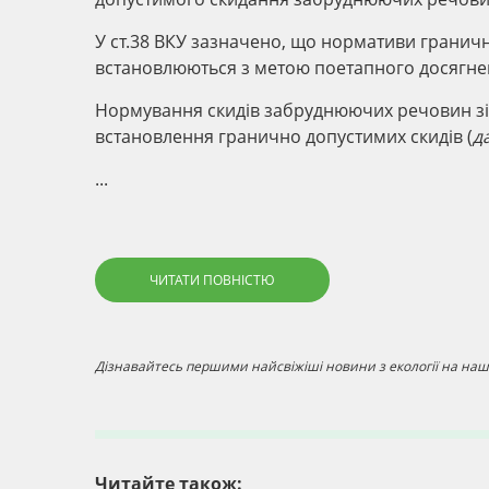
У ст.38 ВКУ зазначено, що нормативи грани
встановлюються з метою поетапного досягнен
Нормування скидів забруднюючих речовин зі 
встановлення гранично допустимих скидів (
д
...
ЧИТАТИ ПОВНІСТЮ
Дізнавайтесь першими найсвіжіші новини з екології на наші
Читайте також: