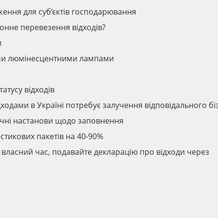
ження для суб’єктів господарювання
онне перевезення відходів?
и
ми люмінесцентними лампами
атусу відходів
ходами в Україні потребує залучення відповідального бі
тичні настанови щодо заповнення
стикових пакетів на 40-90%
е власний час, подавайте декларацію про відходи через