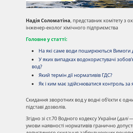
Надія Соломатіна
, представник комітету з 
інженер-еколог хімічного підприємства
Головне у статті:
На які саме води поширюються Вимоги до
У яких випадках водокористувачі зобов’
вод?
Який термін дії нормативів ГДС?
Як і ким має здійснюватися контроль за 
Скидання зворотних вод у водні об’єкти є одн
підставі дозволів.
Згідно зі ст.70 Водного кодексу України (
далі
— 
умови наявності нормативів гранично допуст
допустимого скидання забруднюючих речови