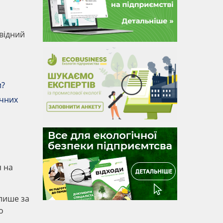
овідний
и?
ічних
я на
 лише за
о