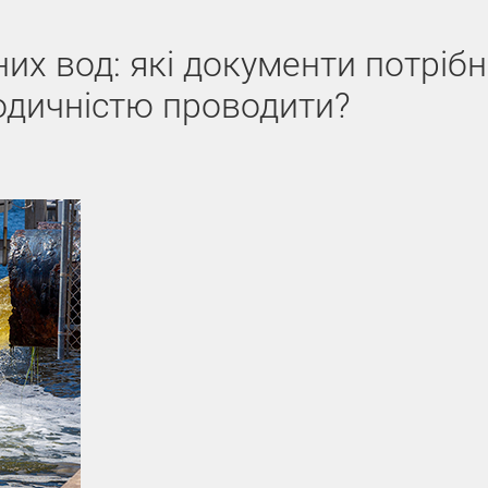
их вод: які документи потріб
іодичністю проводити?