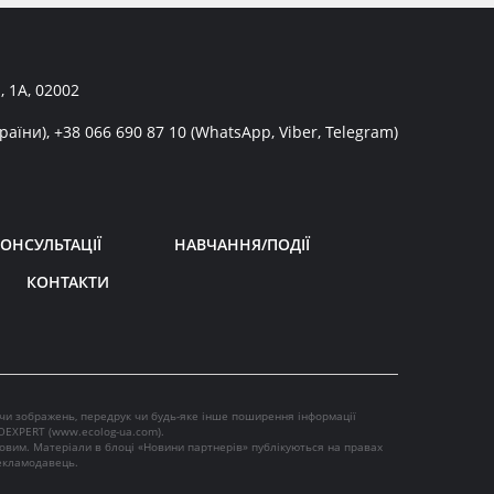
, 1А, 02002
раїни),
+38 066 690 87 10
(WhatsApp, Viber, Telegram)
ОНСУЛЬТАЦІЇ
НАВЧАННЯ/ПОДІЇ
КОНТАКТИ
 чи зображень, передрук чи будь-яке інше поширення інформації
OEXPERT (
www.ecolog-ua.com
).
ковим. Матеріали в блоці «Новини партнерів» публікуються на правах
рекламодавець.