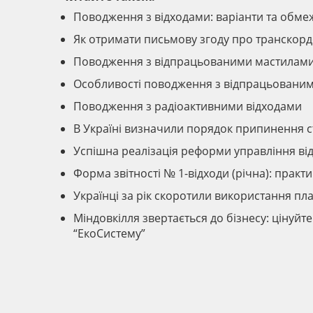
Поводження з відходами: варіанти та обме
Як отримати письмову згоду про транскорд
Поводження з відпрацьованими мастилам
Особливості поводження з відпрацьовани
Поводження з радіоактивними відходами
В Україні визначили порядок припинення ст
Успішна реалізація реформи управління від
Форма звітності № 1-відходи (річна): прак
Українці за рік скоротили використання пла
Міндовкілля звертається до бізнесу: цінуйт
“ЕкоСистему”