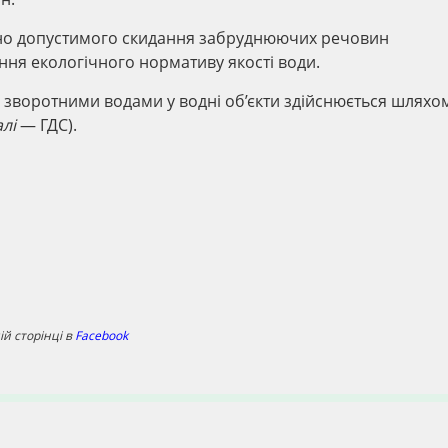
чно допустимого скидання забруднюючих речовин
ня екологічного нормативу якості води.
зворотними водами у водні об’єкти здійснюється шляхо
алі
— ГДС).
й сторінці в
Facebook