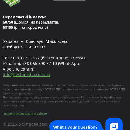
Передплатні індекси:
60750
(щомісячна передплата),
68155
(річна передплата)
Україна, м. Київ, вул. Микільсько-
Слобідська, 1А, 02002
Тел.:
0 800 215 522
(безкоштовно в межах
України),
+38 066 690 87 10
(WhatsApp,
Viber, Telegram)
info
@
techmedia.com.ua
Цитування, копіювання окремих частин текстів чи зображень, передрук чи будь-яке
інше поширення інформації ECOEXPERT можливе за умови посилання на ECOEXPERT
(
www.ecolog-ua.com
).
Для інтернет-видань гіперпосилання є обов'язковим. Матеріали в блоці «Новини
партнерів» публікуються на правах реклами, відповідальність за їхній зміст несе
рекламодавець.
Правила користування сайтом
© 2026. Усі права захищені