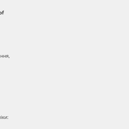
of
іння,
іки: