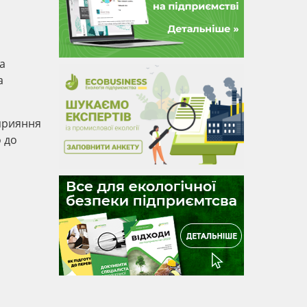
а
а
сприяння
о до