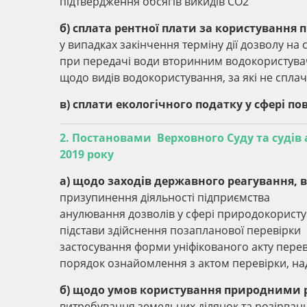
підтвердження обсягів викидів СО2
б) сплата рентної плати за користування 
у випадках закінчення терміну дії дозволу н
при передачі води вторинним водокористув
щодо видів водокористування, за які не спла
в) сплати екологічного податку у сфері п
2. Постановами Верховного Суду та судів
2019 року
a)
щодо заходів державного реагування, в 
призупинення діяльності підприємства
анулювання дозволів у сфері природокорист
підстави здійснення позапланової перевірки
застосування форми уніфікованого акту пере
порядок ознайомлення з актом перевірки, на
б)
щодо умов користування природними 
витребування земельних ділянок та розірван