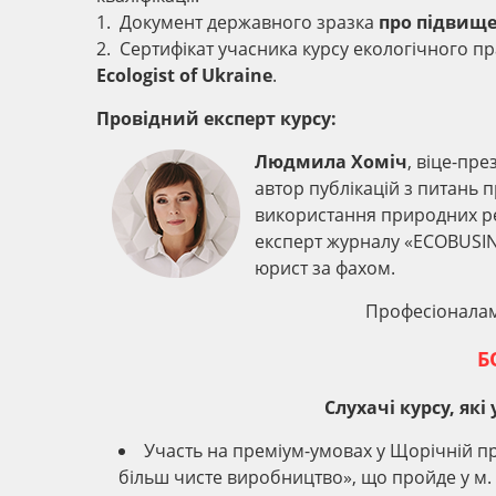
1. Документ державного зразка
про підвище
2. Сертифікат учасника курсу екологічного п
Ecologist of Ukraine
.
Провідний експерт курсу:
Людмила Хоміч
, віце-пре
автор публікацій з питань
використання природних рес
експерт журналу «ECOBUSINE
юрист за фахом.
Професіоналам
Б
Слухачі курсу, як
Участь на преміум-умовах у Щорічній пр
більш чисте виробництво», що пройде у м. К