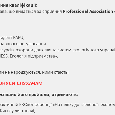
ння кваліфікації
;
рава, що видається за сприяння
Professional Association 
зидент PAEU,
 правового регулювання
урсів, охорони довкілля та систем екологічного управл
SS. Екологія підприємства»,
и не народжуються, ними стають!
ОНУСИ СЛУХАЧАМ
і успішно його пройшли, отримають:
актичній EКOконференції «На шляху до «зеленої» економ
иєві у листопаді;