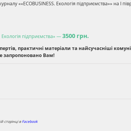
рналу ««ECOBUSINESS. Екологія підприємства»» на I пів
3500 грн.
 Екологія підприємства» —
спертів, практичні матеріали та найсучасніші комуні
це запропоновано Вам!
й сторінці в
Facebook