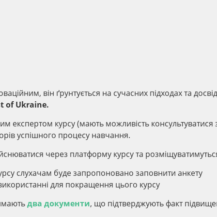
ваційним, він ґрунтується на сучасних підходах та досвід
t of Ukraine.
ним експертом курсу (мають можливість консультуватися 
торів успішного процесу навчання.
дійснюватися через платформу курсу та розміщуватимуться
урсу слухачам буде запропоновано заповнити анкету
ь використанні для покращення цього курсу
римають
два документи
, що підтверджують факт підвищ