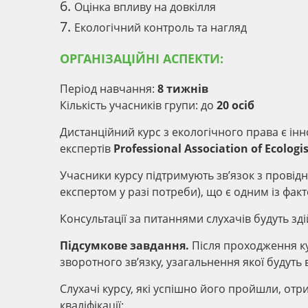
6.
Оцінка впливу на довкілля
7.
Екологічний контроль та нагляд
ОРГАНІЗАЦІЙНІ АСПЕКТИ:
Період навчання:
8 тижнів
Кількість учасників групи: до
20 осіб
Дистанційний курс з екологічного права є інно
експертів
Professional Association of Ecologis
Учасники курсу підтримують зв’язок з провід
експертом у разі потреби), що є одним із фак
Консультації за питаннями слухачів будуть з
Підсумкове завдання.
Після проходження к
зворотного зв’язку, узагальнення якої будут
Слухачі курсу, які успішно його пройшли, от
кваліфікації: