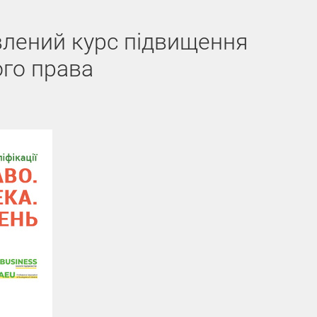
влений курс підвищення
ого права