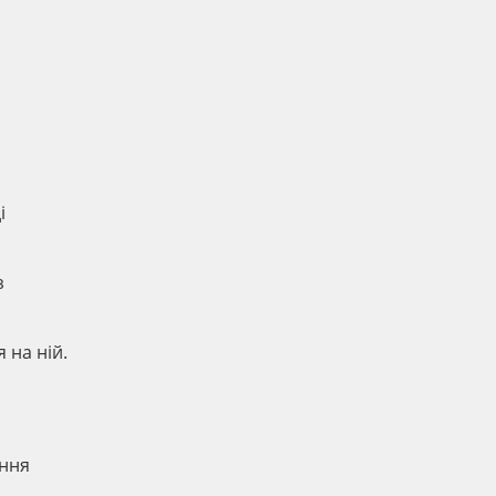
і
з
 на ній.
ення