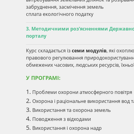
забруднення, засмічення земель
сплата екологічного податку
3. Методичними роз’ясненнями Державної
порталу
Курс складається із
семи модулів
, які охопл
правового регулювання природокористування
обмежених часових, людських ресурсів, їхньої
У ПРОГРАМІ:
1.
Проблеми охорони атмосферного повітря
2.
Охорона і раціональне використання вод т
3.
Використання та охорона земель
4.
Поводження з відходами
5.
Використання і охорона надр