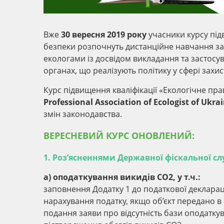
Вже
30 вересня 2019 року
учасники курсу підв
безпеки розпочнуть дистанційне навчання за
екологами із досвідом викладання та застосу
органах, що реалізують політику у сфері захис
Курс підвищення кваліфікації «Екологічне пр
Professional Association of Ecologist of Ukra
змін законодавства.
ВЕРЕСНЕВИЙ КУРС ОНОВЛЕНИЙ:
1. Роз’ясненнями Державної фіскальної с
a) оподаткування викидів СО2, у т.ч.:
заповнення Додатку 1 до податкової декларац
нарахування податку, якщо об’єкт передано в
подання заяви про відсутність бази оподатку