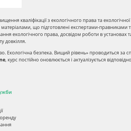
ищення кваліфікації з екологічного права та екологічної
 матеріалами, що підготовлені експертами-правниками т
вання екологічного права, досвідом роботи в установах т
ту довкілля.
аво. Екологічна безпека. Вищий рівень» проводиться за 
ine
, курс постійно оновлюється і актуалізується відповідн
лужби
ії
 оренду
вання