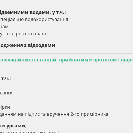
підземними водами, у т.ч.:
а спеціальне водокористування
ачам
чується рентна плата
оводження з відходами
 апеляційних інстанцій, прийнятими протягом І півр
т.ч.:
ування
вірки
данням на підпис та вручення 2-го примірника
ресурсами;
ня договору оренди землі