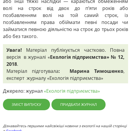
або інші тяжкі наслідки — караються обмеженням
волі на строк від двох до п’яти років або
позбавленням волі на той самий строк, із
позбавленням права обіймати певні посади чи
займатися певною діяльністю на строк до трьох років
або без такого.
Увага!
Матеріал публікується частково. Повна
версія в журналі «
Екологія підприємства» № 12,
2018
.
Матеріал підготувала
: Марина Тимошенко
,
експерт журналу «Екологія підприємства»
Джерело: журнал
«Екологія підприємства»
ЗМІСТ ВИПУСКУ
ПРИДБАТИ ЖУРНАЛ
Дізнавайтесь першими найсвіжіші новини з екології на нашій сторінці
в
Facebook