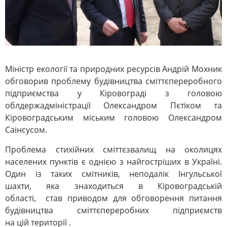
Міністр екології та природних ресурсів Андрій Мохник
обговорив проблему будівництва сміттєпереробного
підприємства у Кіровограді з головою
облдержадміністрації Олександром Пєтіком та
Кіровоградським міським головою Олександром
Саінсусом.
Проблема стихійних сміттєзвалищ на околицях
населених пунктів є однією з найгостріших в Україні.
Один із таких смітників, неподалік Інгульської
шахти, яка знаходиться в Кіровоградській
області, став приводом для обговорення питання
будівництва сміттєпереробних підприємств
на цій території .