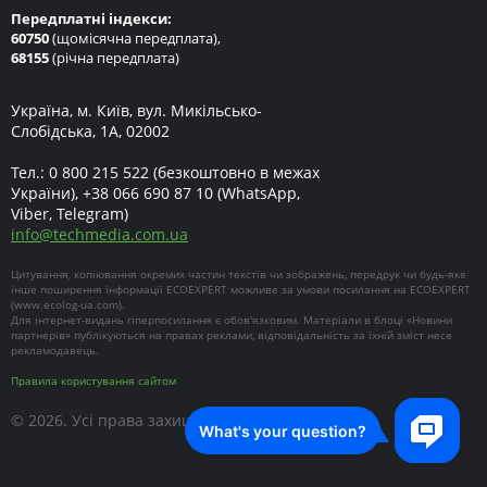
Передплатні індекси:
60750
(щомісячна передплата),
68155
(річна передплата)
Україна, м. Київ, вул. Микільсько-
Слобідська, 1А, 02002
Тел.:
0 800 215 522
(безкоштовно в межах
України),
+38 066 690 87 10
(WhatsApp,
Viber, Telegram)
info
@
techmedia.com.ua
Цитування, копіювання окремих частин текстів чи зображень, передрук чи будь-яке
інше поширення інформації ECOEXPERT можливе за умови посилання на ECOEXPERT
(
www.ecolog-ua.com
).
Для інтернет-видань гіперпосилання є обов'язковим. Матеріали в блоці «Новини
партнерів» публікуються на правах реклами, відповідальність за їхній зміст несе
рекламодавець.
Правила користування сайтом
© 2026. Усі права захищені