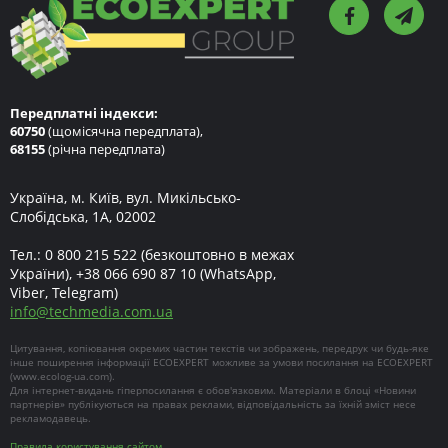
Передплатні індекси:
60750
(щомісячна передплата),
68155
(річна передплата)
Україна, м. Київ, вул. Микільсько-
Слобідська, 1А, 02002
Тел.:
0 800 215 522
(безкоштовно в межах
України),
+38 066 690 87 10
(WhatsApp,
Viber, Telegram)
info
@
techmedia.com.ua
Цитування, копіювання окремих частин текстів чи зображень, передрук чи будь-яке
інше поширення інформації ECOEXPERT можливе за умови посилання на ECOEXPERT
(
www.ecolog-ua.com
).
Для інтернет-видань гіперпосилання є обов'язковим. Матеріали в блоці «Новини
партнерів» публікуються на правах реклами, відповідальність за їхній зміст несе
рекламодавець.
Правила користування сайтом