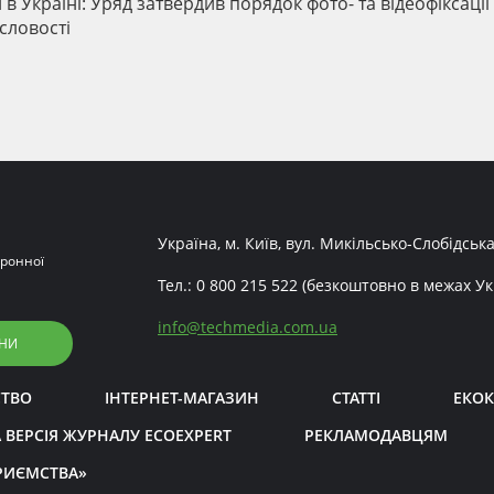
в Україні: Уряд затвердив порядок фото- та відеофіксації
словості
Україна, м. Київ, вул. Микільсько-Слобідська
ронної
Тел.:
0 800 215 522
(безкоштовно в межах Ук
info
@
techmedia.com.ua
НИ
СТВО
ІНТЕРНЕТ-МАГАЗИН
СТАТТІ
ЕКОК
 ВЕРСІЯ ЖУРНАЛУ ECOEXPERT
РЕКЛАМОДАВЦЯМ
РИЄМСТВА»