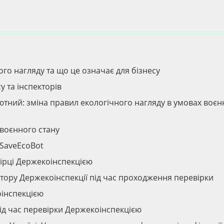
го нагляду та що це означає для бізнесу
у та інспекторів
ютний: зміна правил екологічного нагляду в умовах воєн
 воєнного стану
 SaveEcoBot
ірці Держекоінспекцією
ектору Держекоінспекції під час проходження перевірки
оінспекцією
ід час перевірки Держекоінспекцією