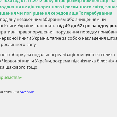
 1030 від 07.11.2012 року «Про розмір компенсації за
одження видів тваринного і рослинного світу, зане
нищення чи погіршення середовища їх перебування
заподіяну незаконним збиранням або знищенням чи
ї Книги України становить
від 49 до 62 грн за одну ро
іністративні правопорушення: порушення порядку придбан
о Червоної Книги України, тягне за собою накладення шт
в рослинного світу.
нного збору для подальшої реалізації знищується велика
о Червоної книги України, зокрема підсніжника білосніжн
ика шахового тощо.
приємства»
й сторінці в
Facebook