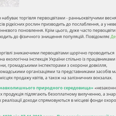
в набуває торгівля первоцвітами - ранньоквітучими вес
ів рідкісних рослин призводить до послаблення, а у нев
іннєвого поновлення. Крім цього, дуже часто первоцвіти
одить до фізичного знищення популяцій. Повідомляє
Де
торгівлі зникаючими первоцвітами щорічно проводиться
на екологічна інспекція України спільно із працівниками
рони, громадськими інспекторами з охорони довкілля,
ромадськими організаціями та представниками засобів м
сцях продажу квітів, а також на залізничних вокзалах.
ну навколишнього природного середовища»
«незаконн
них продукція підлягають безоплатному вилученню, а зна
їх реалізації доходи спрямовуються в місцеві фонди охор