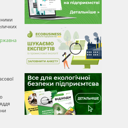
няними
еличких
ржавна
асової
о
ряддя
они