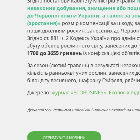
Згідно постанови Кабінету Міністрів України
№
незаконне добування, знищення або пошк
до Червоної книги України, а також за з
(зростання)»
розмір компенсації за шкоду, 
пошкодженням рослин, занесених до Червоно
Згідно ст. 881 ч. 2 Кодексу України про адм
збуту об’єктів рослинного світу, занесених д
1700 до 3655 гривень
із конфіскацією об’єкті
За сезон (лютий-травень) в результаті незако
кількість ранньоквітучих рослин, занесених д
білоцвіту весняного, шафрану Гейфеля, рябч
Джерело:
журнал «ECOBUSINESS. Екологія під
Дізнавайтесь першими найсвіжіші новини з екології на наші
ОТРИМУВАТИ НОВИНИ