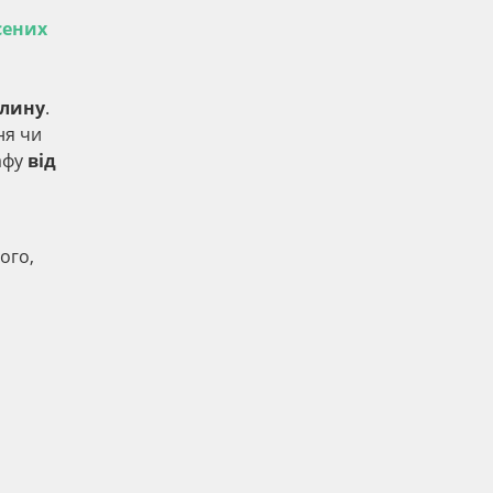
сених
слину
.
ня чи
рафу
від
ого,