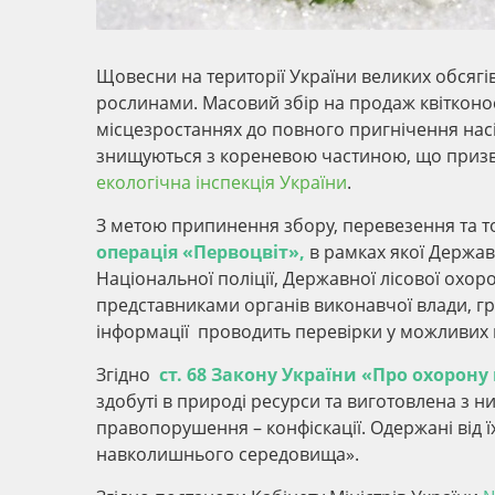
Щовесни на території України великих обсягі
рослинами. Масовий збір на продаж квітконос
місцезростаннях до повного пригнічення нас
знищуються з кореневою частиною, що призв
екологічна інспекція України
.
З метою припинення збору, перевезення та 
операція «Первоцвіт»,
в рамках якої Держав
Національної поліції, Державної лісової охо
представниками органів виконавчої влади, г
інформації проводить перевірки у можливих мі
Згідно
ст. 68 Закону України «Про охоро
здобуті в природі ресурси та виготовлена з 
правопорушення – конфіскації. Одержані від 
навколишнього середовища».