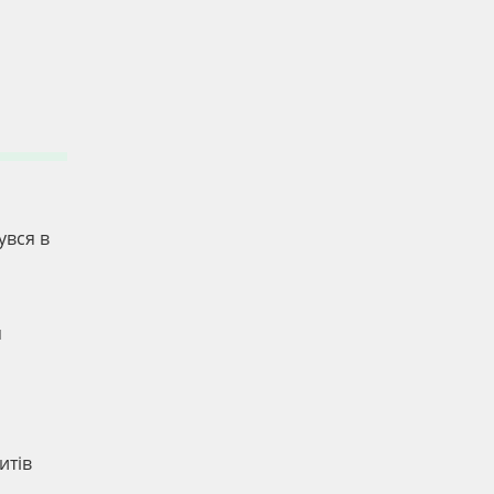
увся в
я
итів