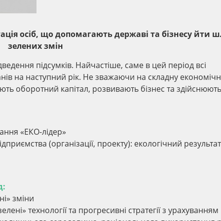
тація осіб, що допомагають державі та бізнесу йти 
зелених змін
ведення підсумків. Найчастіше, саме в цей період всі
анів на наступний рік. Не зважаючи на складну економічн
ують оборотний капітал, розвивають бізнес та здійснюют
ання «ЕКО-лідер»
дприємства (організації, проекту): екологічний результат
д:
ні» зміни
елені» технології та прогресивні стратегії з урахуванням