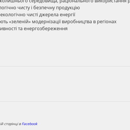
колишнього середовища, раціонального використання р
логічно чисту і безпечну продукцію
екологічно чисті джерела енергії
яють «зеленій» модернізації виробництва в регіонах
тивності та енергозбереження
й сторінці в
Facebook