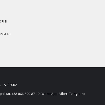
ся в
ами та
, 1А, 02002
раїни),
+38 066 690 87 10
(WhatsApp, Viber, Telegram)