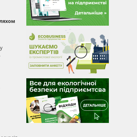
шляхом
у
ь