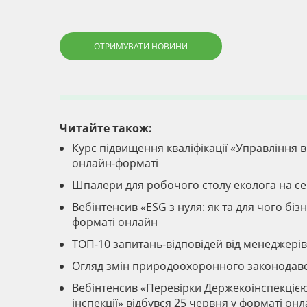
ОТРИМУВАТИ НОВИНИ
Читайте також:
Курс підвищення кваліфікації «Управління ві
онлайн-форматі
Шпалери для робочого столу еколога на с
Вебінтенсив «ESG з нуля: як та для чого б
форматі онлайн
ТОП-10 запитань-відповідей від менеджер
Огляд змін природоохоронного законодавс
Вебінтенсив «Перевірки Держекоінспекцією –
інспекції» відбувся 25 червня у форматі он