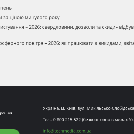
ипень
ти за ціною минулого року
истування – 2026: свердловини, дозволи та скиди» відбув
осферного повітря – 2026: як працювати з викидами, звіт
Україна, м. Київ, вул. Микільсько-Слобідська
ронної
Тел.:
0 800 215 522
(безкоштовно в межах Ук
info
@
techmedia.com.ua