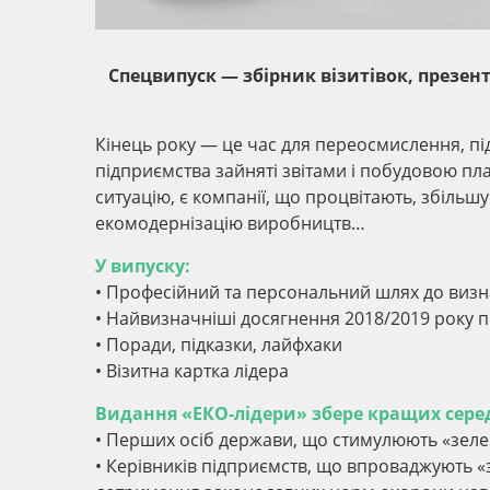
Спецвипуск — збірник візитівок, презен
Кінець року — це час для переосмислення, під
підприємства зайняті звітами і побудовою пл
ситуацію, є компанії, що процвітають, збільш
екомодернізацію виробництв…
У випуску:
• Професійний та персональний шлях до визн
• Найвизначніші досягнення 2018/2019 року пі
• Поради, підказки, лайфхаки
• Візитна картка лідера
Видання «ЕКО-лідери» збере кращих сере
• Перших осіб держави, що стимулюють «зеле
• Керівників підприємств, що впроваджують «з