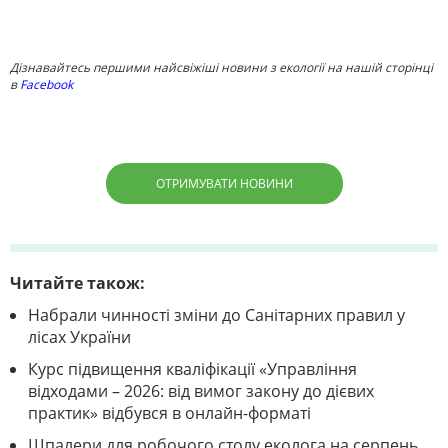
Дізнавайтесь першими найсвіжіші новини з екології на нашій сторінці
в
Facebook
ОТРИМУВАТИ НОВИНИ
Читайте також:
Набрали чинності зміни до Санітарних правил у
лісах України
Курс підвищення кваліфікації «Управління
відходами – 2026: від вимог закону до дієвих
практик» відбувся в онлайн-форматі
Шпалери для робочого столу еколога на серпень