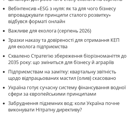
Вебінтенсив «ESG з нуля: як та для чого бізнесу
впроваджувати принципи сталого розвитку»
відбувся форматі онлайн
Важливе для еколога (серпень 2026)
Зразки наказу та довіреності для отримання КЕП
для еколога підприємства
Схвалено Стратегію збереження біорізноманіття до
2035 року: що зміниться для бізнесу й аграріїв
Підприємствам на замітку: квартальну звітність
щодо відпрацьованих мастил (олив) скасовано
Україна готує сучасну систему фінансування водної
сфери за європейськими принципами
Забруднення підземних вод: коли Україна почне
виконувати Нітратну директиву?