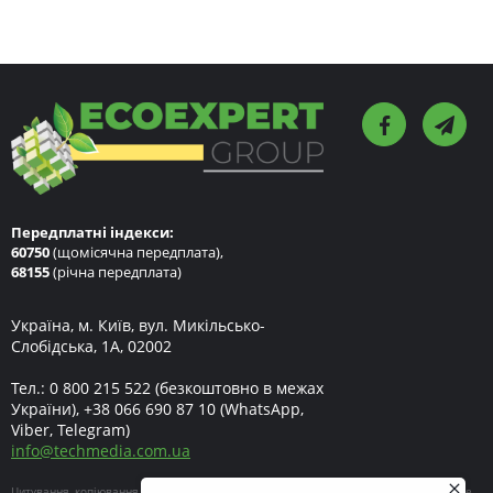
Передплатні індекси:
60750
(щомісячна передплата),
68155
(річна передплата)
Україна, м. Київ, вул. Микільсько-
Слобідська, 1А, 02002
Тел.:
0 800 215 522
(безкоштовно в межах
України),
+38 066 690 87 10
(WhatsApp,
Viber, Telegram)
info
@
techmedia.com.ua
Цитування, копіювання окремих частин текстів чи зображень, передрук чи будь-яке