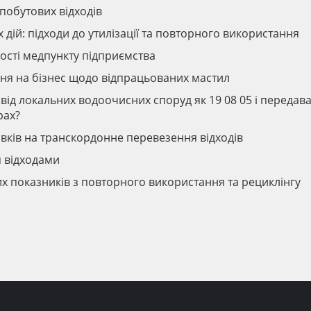
побутових відходів
дій: підходи до утилізації та повторного використання
ості медпункту підприємства
ня на бізнес щодо відпрацьованих мастил
ід локальних водоочисних споруд як 19 08 05 і передав
рах?
ків на транскордонне перевезення відходів
я відходами
х показників з повторного використання та рециклінгу