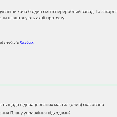
дувавши хоча б один сміттєпереробний завод. Та закарпа
вони влаштовують акції протесту.
й сторінці в
Facebook
ність щодо відпрацьованих мастил (олив) скасовано
ення Плану управління відходами?