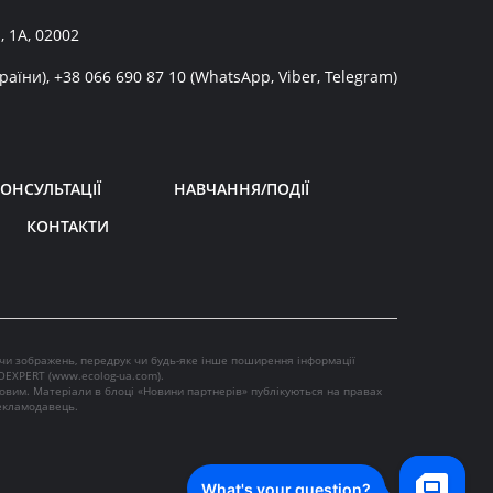
, 1А, 02002
раїни),
+38 066 690 87 10
(WhatsApp, Viber, Telegram)
ОНСУЛЬТАЦІЇ
НАВЧАННЯ/ПОДІЇ
КОНТАКТИ
 чи зображень, передрук чи будь-яке інше поширення інформації
OEXPERT (
www.ecolog-ua.com
).
ковим. Матеріали в блоці «Новини партнерів» публікуються на правах
рекламодавець.