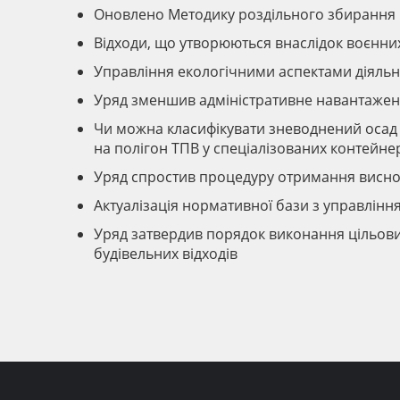
Оновлено Методику роздільного збирання 
Відходи, що утворюються внаслідок воєнних 
Управління екологічними аспектами діяльн
Уряд зменшив адміністративне навантажен
Чи можна класифікувати зневоднений осад в
на полігон ТПВ у спеціалізованих контейне
Уряд спростив процедуру отримання виснов
Актуалізація нормативної бази з управлінн
Уряд затвердив порядок виконання цільови
будівельних відходів