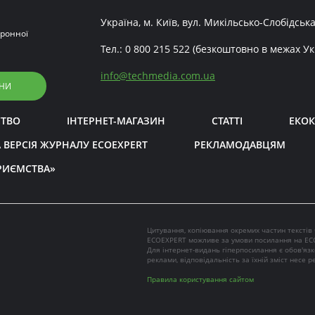
Україна, м. Київ, вул. Микільсько-Слобідська
ронної
Тел.:
0 800 215 522
(безкоштовно в межах Ук
info
@
techmedia.com.ua
НИ
СТВО
ІНТЕРНЕТ-МАГАЗИН
СТАТТІ
ЕКОК
 ВЕРСІЯ ЖУРНАЛУ ECOEXPERT
РЕКЛАМОДАВЦЯМ
РИЄМСТВА»
Цитування, копіювання окремих частин текстів
ECOEXPERT можливе за умови посилання на EC
Для інтернет-видань гіперпосилання є обов'яз
реклами, відповідальність за їхній зміст несе 
Правила користування сайтом