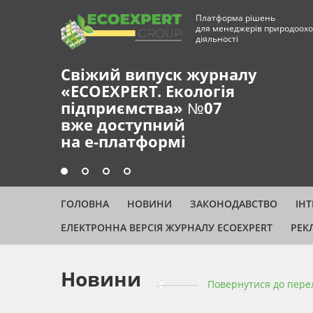
Платформа рішень
для менеджерів природоохо
діяльності
Свіжий випуск журналу
«ECOEXPERT. Екологія
підприємства» №07
вже доступний
на е-платформі
ГОЛОВНА
НОВИНИ
ЗАКОНОДАВСТВО
ІН
ЕЛЕКТРОННА ВЕРСІЯ ЖУРНАЛУ ECOEXPERT
РЕК
Новини
Повернутися до пере