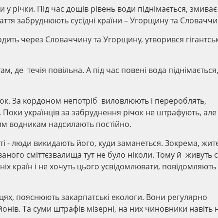
 у річки. Під час дощів рівень води піднімається, змиває
рпаття забруднюють сусідні країни – Угорщину та Словаччи
ходить через Словаччину та Угорщину, утворився гігантсь
м, де течія повільна. А під час повені вода піднімається
к. За кордоном непотріб виловлюють і перероблять,
 Поки українців за забруднення річок не штрафують, але
ким водникам надсилають постійно.
і - люди викидають його, куди заманеться. Зокрема, жит
ованого сміттєзвалища тут не було ніколи. Тому й живуть 
ніх країн і не хочуть цього усвідомлювати, повідомляють
ях, пояснюють закарпатські екологи. Вони регулярно
йонів. Та суми штрафів мізерні, на них чиновники навіть 