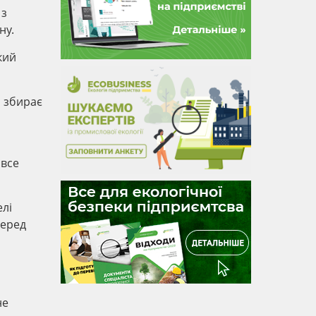
 з
ну.
кий
, збирає
 все
елі
серед
не