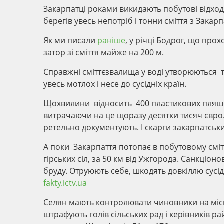
Закарпатці роками викидають побутові відходи
берегів увесь непотріб і тонни сміття з Зака
Як ми писали
раніше
, у річці Бодрог, що про
затор зі сміття майже на 200 м.
Справжні сміттєзвалища у воді утворюються та
увесь мотлох і несе до сусідніх країн.
Щохвилини відносить 400 пластикових пляшо
витрачаючи на це щоразу десятки тисяч євро.
ретельно документують. І скарги закарпатсь
А поки Закарпаття потопає в побутовому смітт
гірських сіл, за 50 км від Ужгорода. Санкціон
бруду. Отруюють себе, шкодять довкіллю сусід
fakty.ictv.ua
Селян мають контролювати чиновники на місц
штрафують голів сільських рад і керівників ра