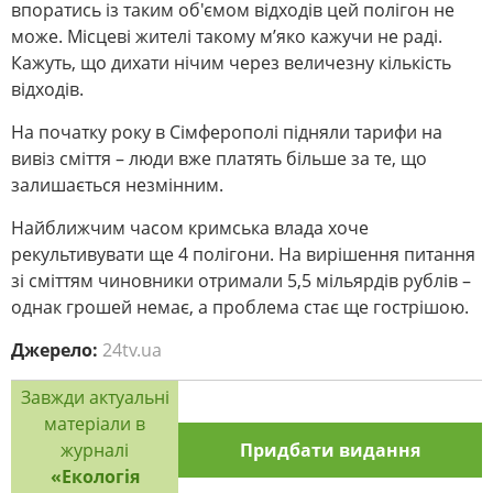
впоратись із таким об'ємом відходів цей полігон не
може. Місцеві жителі такому м’яко кажучи не раді.
Кажуть, що дихати нічим через величезну кількість
відходів.
На початку року в Сімферополі підняли тарифи на
вивіз сміття – люди вже платять більше за те, що
залишається незмінним.
Найближчим часом кримська влада хоче
рекультивувати ще 4 полігони. На вирішення питання
зі сміттям чиновники отримали 5,5 мільярдів рублів –
однак грошей немає, а проблема стає ще гострішою.
Джерело:
24tv.ua
Завжди актуальні
матеріали в
журналі
Придбати видання
«Екологія