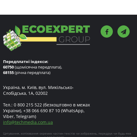
Передплатні індекси:
60750
(щомісячна передплата),
68155
(річна передплата)
Україна, м. Київ, вул. Микільсько-
Слобідська, 1А, 02002
Тел.:
0 800 215 522
(безкоштовно в межах
України),
+38 066 690 87 10
(WhatsApp,
Viber, Telegram)
info
@
techmedia.com.ua
Цитування, копіювання окремих частин текстів чи зображень, передрук чи будь-яке