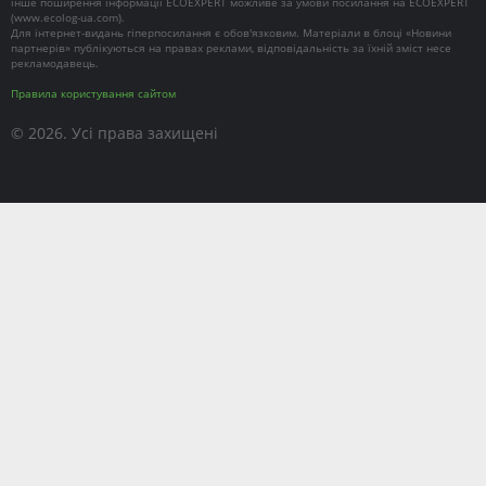
інше поширення інформації ECOEXPERT можливе за умови посилання на ECOEXPERT
(
www.ecolog-ua.com
).
Для інтернет-видань гіперпосилання є обов'язковим. Матеріали в блоці «Новини
партнерів» публікуються на правах реклами, відповідальність за їхній зміст несе
рекламодавець.
Правила користування сайтом
© 2026. Усі права захищені