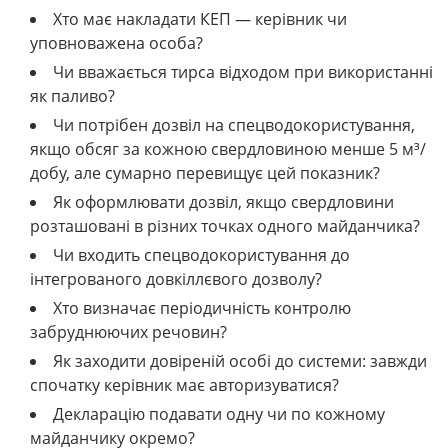
Хто має накладати КЕП — керівник чи
уповноважена особа?
Чи вважається тирса відходом при використанні
як паливо?
Чи потрібен дозвіл на спецводокористування,
якщо обсяг за кожною свердловиною менше 5 м³/
добу, але сумарно перевищує цей показник?
Як оформлювати дозвіл, якщо свердловини
розташовані в різних точках одного майданчика?
Чи входить спецводокористування до
інтегрованого довкіллєвого дозволу?
Хто визначає періодичність контролю
забруднюючих речовин?
Як заходити довіреній особі до системи: завжди
спочатку керівник має авторизуватися?
Декларацію подавати одну чи по кожному
майданчику окремо?