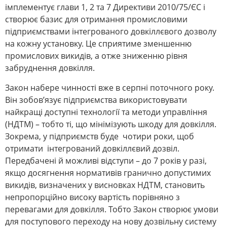
імплементує глави 1, 2 та 7 Директиви 2010/75/ЄС і
створює базис для отримання промисловими
підприємствами інтегрованого довкіллєвого дозволу
на кожну установку. Це сприятиме зменшенню
промислових викидів, а отже зниженню рівня
забруднення довкілля.
Закон набере чинності вже в серпні поточного року.
Він зобов’язує підприємства використовувати
найкращі доступні технології та методи управління
(НДТМ) – тобто ті, що мінімізують шкоду для довкілля.
Зокрема, у підприємств буде чотири роки, щоб
отримати інтегрований довкіллєвий дозвіл.
Передбачені й можливі відступи – до 7 років у разі,
якщо досягнення нормативів гранично допустимих
викидів, визначених у висновках НДТМ, становить
непропорційно високу вартість порівняно з
перевагами для довкілля. Тобто Закон створює умови
для поступового переходу на нову дозвільну систему