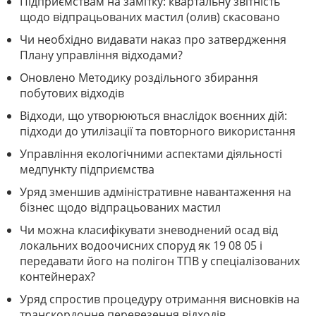
Підприємствам на замітку: квартальну звітність
щодо відпрацьованих мастил (олив) скасовано
Чи необхідно видавати наказ про затвердження
Плану управління відходами?
Оновлено Методику роздільного збирання
побутових відходів
Відходи, що утворюються внаслідок воєнних дій:
підходи до утилізації та повторного використання
Управління екологічними аспектами діяльності
медпункту підприємства
Уряд зменшив адміністративне навантаження на
бізнес щодо відпрацьованих мастил
Чи можна класифікувати зневоднений осад від
локальних водоочисних споруд як 19 08 05 і
передавати його на полігон ТПВ у спеціалізованих
контейнерах?
Уряд спростив процедуру отримання висновків на
транскордонне перевезення відходів