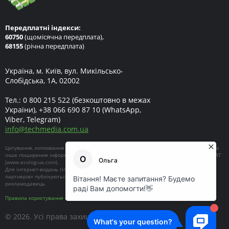
Передплатні індекси:
60750
(щомісячна передплата),
68155
(річна передплата)
Україна, м. Київ, вул. Микільсько-
Слобідська, 1А, 02002
Тел.:
0 800 215 522
(безкоштовно в межах
України),
+38 066 690 87 10
(WhatsApp,
Viber, Telegram)
info
@
techmedia.com.ua
Цитування, копіювання окремих частин текстів чи зображень, передрук чи будь-яке
інше поширення інформації ECOEXPERT можливе за умови посилання на ECOEXPERT
(
www.ecolog-ua.com
).
Для інтернет-видань гіперпосилання є обов'язковим. Матеріали в блоці «Новини
партнерів» публікуються на правах реклами, відповідальність за їхній зміст несе
рекламодавець.
Правила користування сайтом
© 2026. Усі права захищені