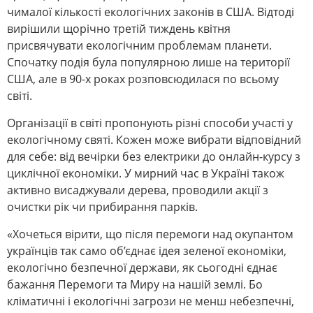
чималої кількості екологічних законів в США. Відтоді
вирішили щорічно третій тиждень квітня
присвячувати екологічним проблемам планети.
Спочатку подія була популярною лише на території
США, але в 90-х роках розповсюдилася по всьому
світі.
Організації
в світі
пропонують різні способи участі у
екологічному святі. Кожен може вибрати відповідний
для себе: від вечірки без електрики до онлайн-курсу з
циклічної економіки.
У мирний час в Україні також
активно висаджували дерева, проводили акції з
очистки рік чи прибирання парків.
«Хочеться вірити, що після перемоги над окупантом
українців так само об’єднає ідея зеленої економіки,
екологічно безпечної держави, як сьогодні єднає
бажання Перемоги та Миру на нашій землі. Бо
кліматичні і екологічні загрози не менш небезпечні,