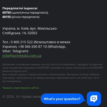
Передплатні індекси:
60750
(щомісячна передплата),
68155
(річна передплата)
Україна, м. Київ, вул. Микільсько-
Слобідська, 1А, 02002
Тел.:
0 800 215 522
(безкоштовно в межах
України),
+38 066 690 87 10
(WhatsApp,
Viber, Telegram)
info
@
techmedia.com.ua
Цитування, копіювання окремих частин текстів чи зображень, передрук чи будь-яке
інше поширення інформації ECOEXPERT можливе за умови посилання на ECOEXPERT
(
www.ecolog-ua.com
).
Для інтернет-видань гіперпосилання є обов'язковим. Матеріали в блоці «Новини
партнерів» публікуються на правах реклами, відповідальність за їхній зміст несе
рекламодавець.
Правила користування сайтом
© 2026. Усі права захищені