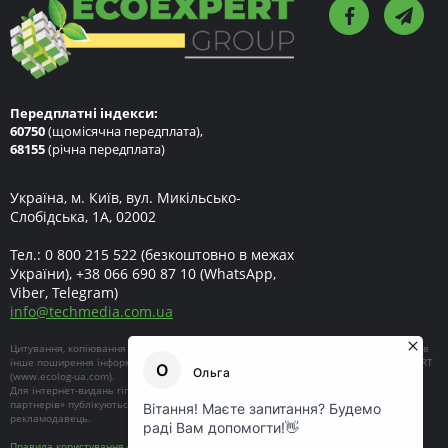
Передплатні індекси:
60750
(щомісячна передплата),
68155
(річна передплата)
Україна, м. Київ, вул. Микільсько-
Слобідська, 1А, 02002
Тел.:
0 800 215 522
(безкоштовно в межах
України),
+38 066 690 87 10
(WhatsApp,
Viber, Telegram)
info
@
techmedia.com.ua
Цитування, копіювання окремих частин текстів чи зображень, передрук чи будь-яке
інше поширення інформації ECOEXPERT можливе за умови посилання на ECOEXPERT
(
www.ecolog-ua.com
).
Для інтернет-видань гіперпосилання є обов'язковим. Матеріали в блоці «Новини
партнерів» публікуються на правах реклами, відповідальність за їхній зміст несе
рекламодавець.
Правила користування сайтом