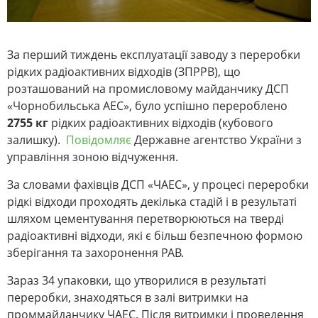
За перший тиждень експлуатації заводу з переробки
рідких радіоактивних відходів (ЗПРРВ), що
розташований на промисловому майданчику ДСП
«Чорнобильська АЕС», було успішно перероблено
2755 кг
рідких радіоактивних відходів (кубового
залишку).
Повідомляє
Державне агентство України з
управління зоною відчуження.
За словами фахівців ДСП «ЧАЕС», у процесі переробки
рідкі відходи проходять декілька стадій і в результаті
шляхом цементування перетворюються на тверді
радіоактивні відходи, які є більш безпечною формою
зберігання та захоронення РАВ.
Зараз 34 упаковки, що утворилися в результаті
переробки, знаходяться в залі витримки на
проммайданчику ЧАЕС. Після витримки і проведення