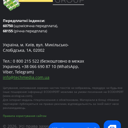
Передплатні індекси:
60750
(щомісячна передплата),
68155
(річна передплата)
Україна, м. Київ, вул. Микільсько-
Слобідська, 1А, 02002
Тел.:
0 800 215 522
(безкоштовно в межах
України),
+38 066 690 87 10
(WhatsApp,
Viber, Telegram)
info
@
techmedia.com.ua
Цитування, копіювання окремих частин текстів чи зображень, передрук чи будь-яке
інше поширення інформації ECOEXPERT можливе за умови посилання на ECOEXPERT
(
www.ecolog-ua.com
).
Для інтернет-видань гіперпосилання є обов'язковим. Матеріали в блоці «Новини
партнерів» публікуються на правах реклами, відповідальність за їхній зміст несе
рекламодавець.
Правила користування сайтом
© 2026. Усі права захищені