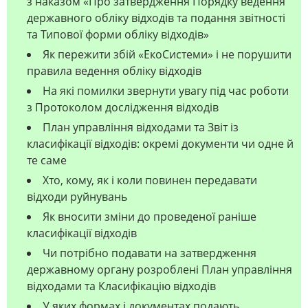
з наказом «Про затвердження Порядку ведення
державного обліку відходів та подання звітності
та Типової форми обліку відходів»
Як пережити збій «ЕкоСистеми» і не порушити
правила ведення обліку відходів
На які помилки звернути увагу під час роботи
з Протоколом дослідження відходів
План управління відходами та Звіт із
класифікації відходів: окремі документи чи одне й
те саме
Хто, кому, як і коли повинен передавати
відходи руйнувань
Як вносити зміни до проведеної раніше
класифікації відходів
Чи потрібно подавати на затвердження
державному органу розроблені План управління
відходами та Класифікацію відходів
У яких формах і документах подають