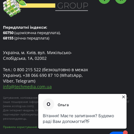
Передплатні індекси:
60750
(щомісячна передплата),
68155
(річна передплата)
Україна, м. Київ, вул. Микільсько-
Слобідська, 1А, 02002
Тел.:
0 800 215 522
(безкоштовно в межах
України),
+38 066 690 87 10
(WhatsApp,
Viber, Telegram)
info
@
techmedia.com.ua
Цитування, копіювання окремих частин текстів чи зображень, передрук чи будь-яке
інше поширення інформації ECOEXPERT можливе за умови посилання на ECOEXPERT
(
www.ecolog-ua.com
).
Для інтернет-видань гіперпосилання є обов'язковим. Матеріали в блоці «Новини
партнерів» публікуються на правах реклами, відповідальність за їхній зміст несе
рекламодавець.
Правила користування сайтом