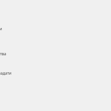
и
тва
надати