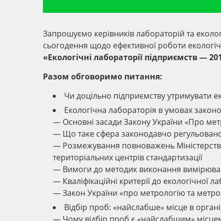
Запрошуємо керівників лабораторій та еколо
сьогодення щодо ефективної роботи екологічн
«Екологічні лабораторії підприємств — 2
Разом обговоримо питання:
Чи доцільно підприємству утримувати е
Екологічна лабораторія в умовах законод
— Основні засади Закону України «Про метр
— Що таке сфера законодавчо регульованої
— Розмежування повноважень Міністерства 
територіальних центрів стандартизації
— Вимоги до методик виконання вимірюван
— Кваліфікаційні критерії до екологічної л
— Закон України «про метрологію та метро
Відбір проб: «найслабше» місце в орган
— Чому відбір проб є «найслабшим» місцем 