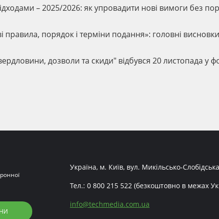
відходами – 2025/2026: як упровадити нові вимоги без п
ові правила, порядок і терміни подання»: головні висновк
вердловини, дозволи та скиди" відбувся 20 листопада у ф
Україна, м. Київ, вул. Микільсько-Слобідська
ронної
Тел.:
0 800 215 522
(безкоштовно в межах Ук
info
@
techmedia.com.ua
НИ