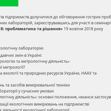
гів підприємств долучитися до обговорення гострих про
их лабораторій, зареєструвавшись для участі в семінарі
018: проблематика та рішення»
19 жовтня 2018 року
кологічну лабораторію
авчих змін в Україні:
ологію та метрологічну діяльність»
 метрології?
екології та природних ресурсів України, НААУ та
ь та засобів вимірювальної техніки
абораторії у сучасних умовах
логічну діяльність»: основні положення, нюанси застосу
ізації екологічних вимірювань на підприємстві
діяльності екологічної лабораторії