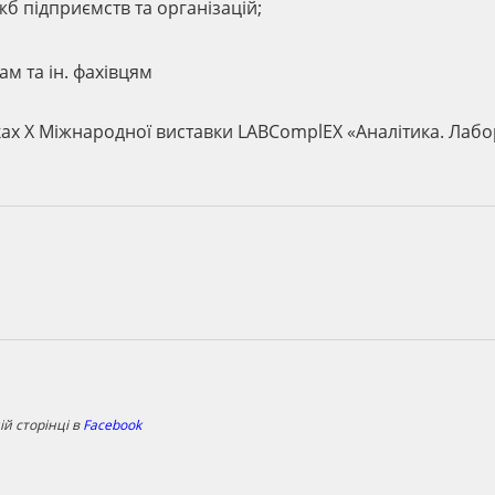
б підприємств та організацій;
м та ін. фахівцям
ках X Міжнародної виставки LABComplEX «Аналітика. Лабо
й сторінці в
Facebook