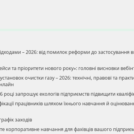
відходами – 2026: від помилок реформи до застосування 
кейси та пріоритети нового року»: головні висновки вебі
установок очистки газу – 2026: технічні, правові та практ
онлайн
6 році запрошує екологів підприємств підвищити кваліфі
іфікації працівників шляхом їхнього навчання й оцінюван
графік заходів
вте корпоративне навчання для фахівців вашого підприє