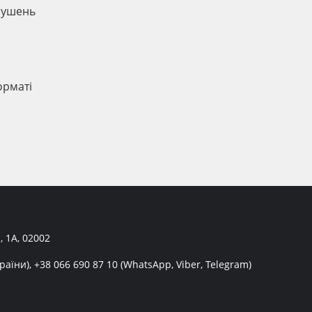
орушень
и
орматі
, 1А, 02002
раїни),
+38 066 690 87 10
(WhatsApp, Viber, Telegram)