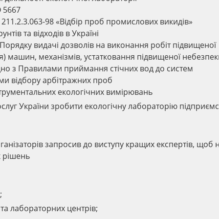
O 5667
211.2.3.063-98 «Відбір проб промислових викидів»
нтів та відходів в Україні
 Порядку видачі дозволів на виконання робіт підвищеної
я) машин, механізмів, устатковання підвищеної небезпек
дно з Правилами приймання стічних вод до систем
ми відбору арбітражних проб
нструментальних екологічних вимірювань
ослуг України зробити екологічну лабораторію підприємс
ганізаторів запросив до виступу кращих експертів, щоб 
х рішень
;
та лабораторних центрів;