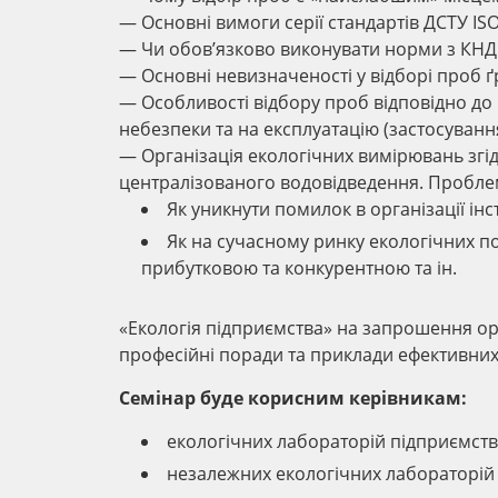
— Основні вимоги серії стандартів ДСТУ IS
— Чи обов’язково виконувати норми з КНД 
— Основні невизначеності у відборі проб ґру
— Особливості відбору проб відповідно до
небезпеки та на експлуатацію (застосуванн
— Організація екологічних вимірювань згі
централізованого водовідведення. Пробле
Як уникнути помилок в організації і
Як на сучасному ринку екологічних п
прибутковою та конкурентною та ін.
«Екологія підприємства» на запрошення ор
професійні поради та приклади ефективни
Семінар буде корисним керівникам:
екологічних лабораторій підприємств
незалежних екологічних лабораторій 