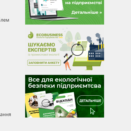
блем
вання