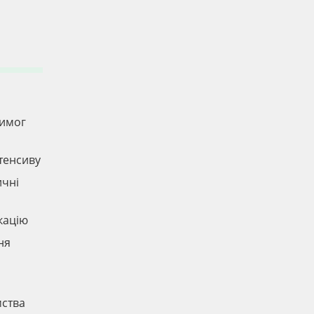
вимог
нтенсиву
ичні
кацію
ня
мства