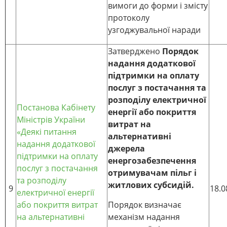
вимоги до форми і змісту
протоколу
узгоджувальної наради
Затверджено
Порядок
надання додаткової
підтримки на оплату
послуг з постачання та
розподілу електричної
Постанова Кабінету
енергії або покриття
Міністрів України
витрат на
«Деякі питання
альтернативні
надання додаткової
джерела
підтримки на оплату
енергозабезпечення
послуг з постачання
отримувачам пільг і
та розподілу
житлових субсидій.
9
18.0
електричної енергії
або покриття витрат
Порядок визначає
на альтернативні
механізм надання