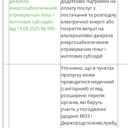
джерела
додаткової підтримки на
енергозабезпечення
оплату послуг з
отримувачам пільг і
постачання та розподілу
житлових субсидій»
електричної енергії або
від 13.08.2025 № 990
покриття витрат на
альтернативні джерела
енергозабезпечення
отримувачам пільг і
житлових субсидій
Уточнено, що в пунктах
пропуску може
проводитися медичний
(санітарний) огляд,
розширено перелік
органів, які беруть
участь у погодженні
(додано МОЗ і
Держпродспоживслужбу,