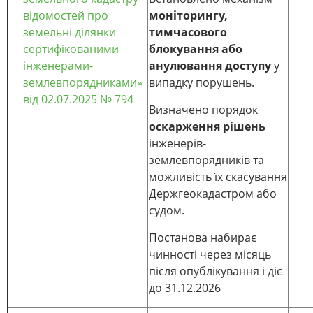
відомостей про
моніторингу,
земельні ділянки
тимчасового
сертифікованими
блокування або
інженерами-
анулювання доступу
у
землевпорядниками»
випадку порушень.
від 02.07.2025 № 794
Визначено порядок
оскарження рішень
інженерів-
землевпорядників та
можливість їх скасування
Держгеокадастром або
судом.
Постанова набирає
чинності через місяць
після опублікування і діє
до 31.12.2026