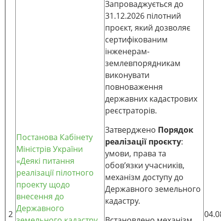
Запроваджується до
31.12.2026 пілотний
проєкт, який дозволяє
сертифікованим
інженерам-
землевпорядникам
виконувати
повноваження
державних кадастрових
реєстраторів.
Затверджено
Порядок
Постанова Кабінету
реалізації проєкту
:
Міністрів України
умови, права та
«Деякі питання
обов’язки учасників,
реалізації пілотного
механізм доступу до
проекту щодо
Державного земельного
внесення до
кадастру.
Державного
2
04.0
земельного кадастру
Встановлено механізм