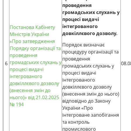
проведення
громадських слухань у
процесі видачі
інтегрованого
Постанова Кабінету
довкіллєвого дозволу.
Міністрів України
«Про затвердження
Порядок визначає
Порядку організації та
процедуру організації та
проведення
проведення
громадських слухань у
6
08.0
громадських слухань у
процесі видачі
процесі видачі
інтегрованого
інтегрованого
довкіллєвого дозволу
довкіллєвого дозволу
(внесення змін до
(внесення змін до нього)
нього)»
від 21.02.2025
відповідно до Закону
№ 194
України «Про
інтегроване запобігання
та контроль
промислового