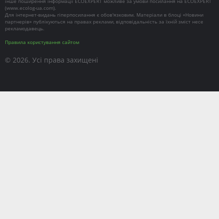
інше поширення інформації ECOEXPERT можливе за умови посилання на ECOEXPERT
(
www.ecolog-ua.com
).
Для інтернет-видань гіперпосилання є обов'язковим. Матеріали в блоці «Новини
партнерів» публікуються на правах реклами, відповідальність за їхній зміст несе
рекламодавець.
Правила користування сайтом
© 2026. Усі права захищені