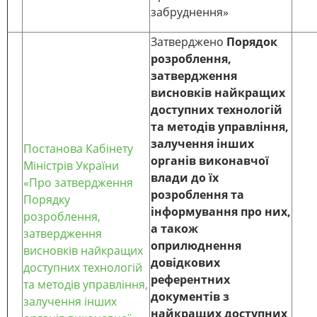
забруднення»
Затверджено
Порядок
розроблення,
затвердження
висновків найкращих
доступних технологій
та методів управління,
залучення інших
Постанова Кабінету
органів виконавчої
Міністрів України
влади до їх
«Про затвердження
розроблення та
Порядку
інформування про них,
розроблення,
а також
затвердження
оприлюднення
висновків найкращих
довідкових
доступних технологій
референтних
та методів управління,
документів з
залучення інших
найкращих доступних