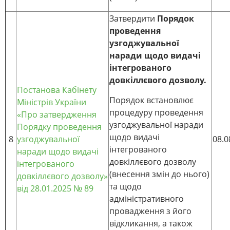
Затвердити
Порядок
проведення
узгоджувальної
наради щодо видачі
інтегрованого
довкіллєвого дозволу.
Постанова Кабінету
Порядок встановлює
Міністрів України
процедуру проведення
«Про затвердження
узгоджувальної наради
Порядку проведення
щодо видачі
8
узгоджувальної
08.0
інтегрованого
наради щодо видачі
довкіллєвого дозволу
інтегрованого
(внесення змін до нього)
довкіллєвого дозволу»
та щодо
від 28.01.2025 № 89
адміністративного
провадження з його
відкликання, а також