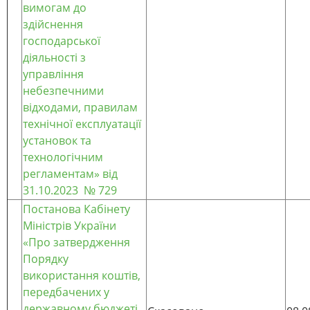
вимогам до
здійснення
господарської
діяльності з
управління
небезпечними
відходами, правилам
технічної експлуатації
установок та
технологічним
регламентам
»
від
31.10.2023
№ 729
Постанова
Кабінету
Міністрів України
«Про затвердження
Порядку
використання коштів,
передбачених у
державному бюджеті