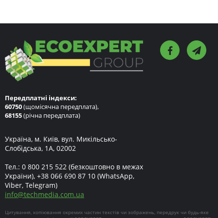
Передплатні індекси:
60750
(щомісячна передплата),
68155
(річна передплата)
Україна, м. Київ, вул. Микільсько-
Слобідська, 1А, 02002
Тел.:
0 800 215 522
(безкоштовно в межах
України),
+38 066 690 87 10
(WhatsApp,
Viber, Telegram)
info
@
techmedia.com.ua
Цитування, копіювання окремих частин текстів чи зображень, передрук чи будь-яке