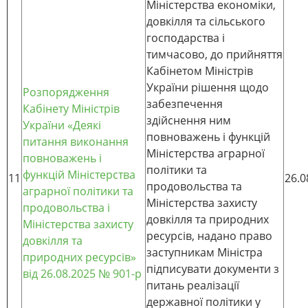
Міністерства економіки,
довкілля та сільського
господарства і
тимчасово, до прийняття
Кабінетом Міністрів
України рішення щодо
Розпорядження
забезпечення
Кабінету Міністрів
здійснення ним
України «Деякі
повноважень і функцій
питання виконання
Міністерства аграрної
повноважень і
політики та
функцій Міністерства
11
26.0
продовольства та
аграрної політики та
Міністерства захисту
продовольства і
довкілля та природних
Міністерства захисту
ресурсів, надано право
довкілля та
заступникам Міністра
природних ресурсів»
підписувати документи з
від 26.08.2025 № 901-р
питань реалізації
державної політики у