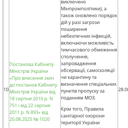
виключено
Мінпромполітики), а
також оновлено порядок
дій у разі загрози
поширення
небезпечних інфекцій,
включаючи можливість
тимчасового обмеження
сполучення,
запровадження
Постанова Кабінету
обсервації, самоізоляції
Міністрів України
чи карантину та
«Про внесення змін
визначення спеціальних
до постанов Кабінету
10
28.0
пунктів пропуску за
Міністрів України від
поданням МОЗ.
18 серпня 2010 р. N
751 і від 22 серпня
Крім того, Правила
2011 р. N 893»
від
санітарної охорони
20.08.2025 № 1020
території України