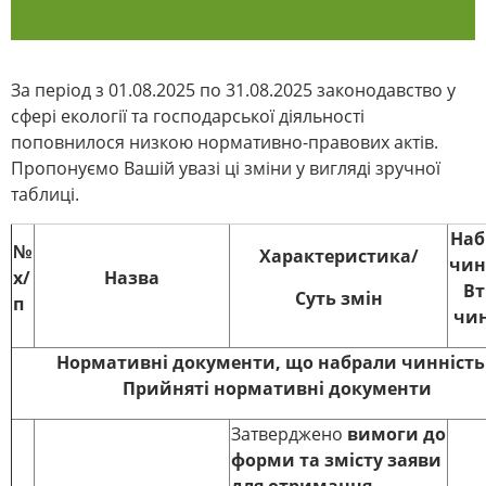
За період з 01.08.2025 по 31.08.2025 законодавство у
сфері екології та господарської діяльності
поповнилося низкою нормативно-правових актів.
Пропонуємо Вашій увазі ці зміни у вигляді зручної
таблиці.
Наб
№
Характеристика/
чин
х/
Назва
Вт
Суть змін
п
чин
Нормативні документи, що набрали чинність
Прийняті нормативні документи
Затверджено
вимоги до
форми та змісту заяви
для отримання