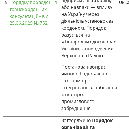
підприємств в Україні,
5
Порядку проведення
08.0
або навпаки — впливу
транскордонних
на Україну через
консультацій» від
діяльність установок за
25.06.2025 № 752
кордоном. Порядок
базується на
міжнародних договорах
України, затверджених
Верховною Радою.
Постанова набирає
чинності одночасно із
законом про
інтегроване запобігання
та контроль
промислового
забруднення
Затверджено
Порядок
організації та