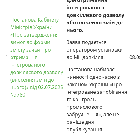
інтегрованого
довкіллєвого дозволу
Постанова Кабінету
або внесення змін до
Міністрів України
нього.
«Про затвердження
вимог до форми і
Заява подається
змісту заяви про
оператором установки
1
отримання
до Міндовкілля.
08.0
інтегрованого
Постанова набирає
довкіллєвого дозволу
чинності одночасно з
(внесення змін до
Законом України «Про
нього)» від 02.07.2025
інтегроване запобігання
№ 780
та контроль
промислового
забруднення», але не
раніше дня
опублікування