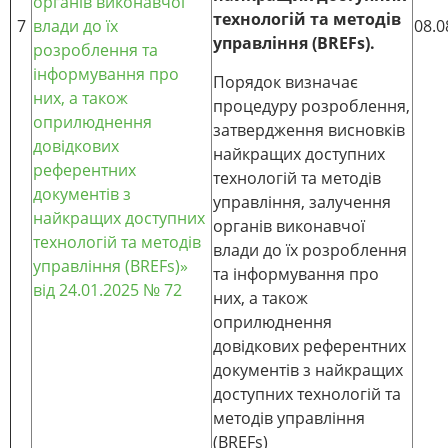
органів виконавчої
технологій та методів
7
влади до їх
08.0
управління (BREFs).
розроблення та
інформування про
Порядок визначає
них, а також
процедуру розроблення,
оприлюднення
затвердження висновків
довідкових
найкращих доступних
референтних
технологій та методів
документів з
управління, залучення
найкращих доступних
органів виконавчої
технологій та методів
влади до їх розроблення
управління (BREFs)»
та інформування про
від 24.01.2025 № 72
них, а також
оприлюднення
довідкових референтних
документів з найкращих
доступних технологій та
методів управління
(BREFs)