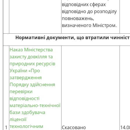
відповідних сферах
відповідно до розподілу
повноважень,
визначеного Міністром.
Нормативні документи, що втратили чинніст
Наказ
Міністерства
захисту довкілля та
природних ресурсів
України «
Про
затвердження
Порядку здійснення
перевірки
відповідності
матеріально-технічної
бази здобувача
ліцензії
технологічним
1
Скасовано
14.0