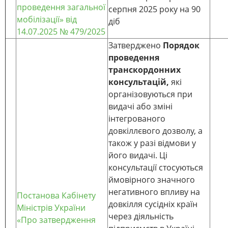
проведення загальної
серпня 2025 року на 90
мобілізації» від
діб
14.07.2025 № 479/2025
Затверджено
Порядок
проведення
транскордонних
консультацій,
які
організовуються при
видачі або зміні
інтегрованого
довкіллєвого дозволу, а
також у разі відмови у
його видачі. Ці
консультації стосуються
ймовірного значного
негативного впливу на
Постанова Кабінету
довкілля сусідніх країн
Міністрів України
через діяльність
«Про затвердження