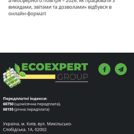
атмосферного повітря – 2026: як працювати з
викидами, звітами та дозволами» відбувся в
онлайн-форматі
Передплатні індекси:
60750
(щомісячна передплата),
68155
(річна передплата)
Україна, м. Київ, вул. Микільсько-
Слобідська, 1А, 02002