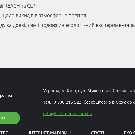
ії REACH та CLP
су щодо викидів в атмосферне повітря
ду за довкіллям і подовжив екологічний експериментал
Україна, м. Київ, вул. Микільсько-Слобідська
ронної
Тел.:
0 800 215 522
(безкоштовно в межах Ук
info
@
techmedia.com.ua
НИ
СТВО
ІНТЕРНЕТ-МАГАЗИН
СТАТТІ
ЕКОК