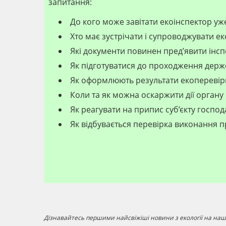
запитання:
До кого може завітати екоінспектор уж
Хто має зустрічати і супроводжувати е
Які документи повинен пред’явити інсп
Як підготуватися до проходження дер
Як оформлюють результати екоперевір
Коли та як можна оскаржити дії органу
Як реагувати на припис суб’єкту госп
Як відбувається перевірка виконання 
Дізнавайтесь першими найсвіжіші новини з екології на наші