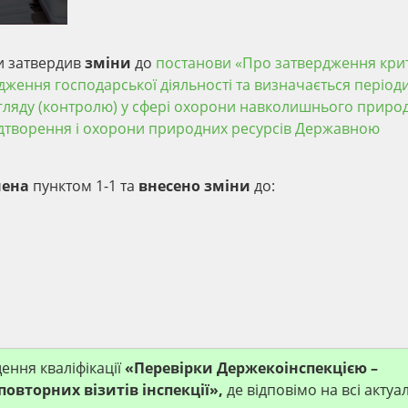
ни затвердив
зміни
до
постанови «Про затвердження крит
дження господарської діяльності та визначається період
гляду (контролю) у сфері охорони навколишнього приро
ідтворення і охорони природних ресурсів Державною
.
нена
пунктом 1-1 та
внесено зміни
до:
ення кваліфікації
«Перевірки Держекоінспекцією –
повторних візитів інспекції»
,
де відповімо на всі актуа