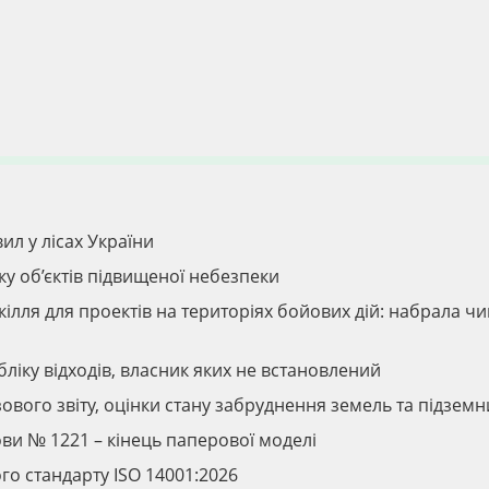
ил у лісах України
ку об’єктів підвищеної небезпеки
лля для проектів на територіях бойових дій: набрала чи
ліку відходів, власник яких не встановлений
ового звіту, оцінки стану забруднення земель та підземн
ви № 1221 – кінець паперової моделі
о стандарту ISO 14001:2026