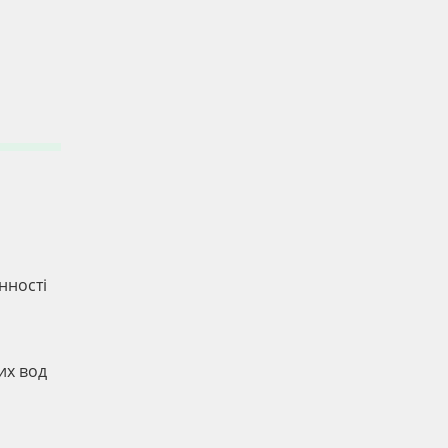
нності
их вод