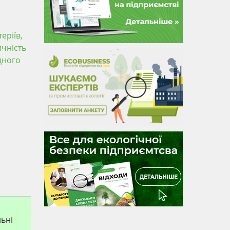
еріїв,
ичність
дного
льні