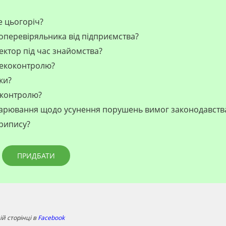
е цьогоріч?
коперевіряльника від підприємства?
ектор під час знайомства?
жекоконтролю?
ки?
 контролю?
одарювання щодо усунення порушень вимог законодавств
припису?
ПРИДБАТИ
й сторінці в
Facebook