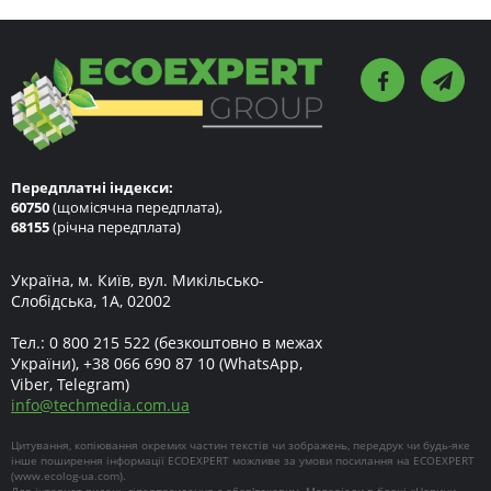
Передплатні індекси:
60750
(щомісячна передплата),
68155
(річна передплата)
Україна, м. Київ, вул. Микільсько-
Слобідська, 1А, 02002
Тел.:
0 800 215 522
(безкоштовно в межах
України),
+38 066 690 87 10
(WhatsApp,
Viber, Telegram)
info
@
techmedia.com.ua
Цитування, копіювання окремих частин текстів чи зображень, передрук чи будь-яке
інше поширення інформації ECOEXPERT можливе за умови посилання на ECOEXPERT
(
www.ecolog-ua.com
).