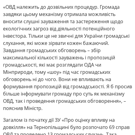
«ОВД належить до дозвільних процедур. Громада
завдяки цьому механізму отримала можливість
вносити слушні зауваження та застереження щодо
екологічних загроз від діяльності потенційного
інвестора. Тільки це не звичні для України громадські
слухання, які може зірвати кожен бажаючий.
Завдання громадських обговорень – збір
максимальної кількості зауважень і пропозицій
громадськості, які має розглядати ОДА чи
Мінприроди, тому «шоу» під час громадських
обговорень ні до чого. Вони не впливають на
формування пропозицій від громадськості. Я б просив
більше інформувати громаду про суть як механізму
ОВД, так і проведення громадських обговорення», –
пояснив Міністр.
Загалом із початку дії ЗУ «Про оцінку впливу на
довкілля» на Тернопільщині було розпочато 69 справ
ОВД та проведено 13 громадських слухань. Така