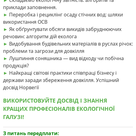
►
Складаємо екологічну звітність: алгоритм та
приклади заповнення.
►
Переробка і рециклінг осаду стічних вод: шляхи
використання ОСВ
►
Як обґрунтувати обсяги викидів забруднюючих
речовин: алгоритм дій еколога
►
Видобування будівельних матеріалів в руслах річок:
проблеми та загрози для довкілля
►
Лушпиння соняшника — вид відходу чи побічна
продукція?
►
Найкращі світові практики співпраці бізнесу і
держави заради збереження довкілля. Успішний
досвід Норвегії
ВИКОРИСТОВУЙТЕ ДОСВІД І ЗНАННЯ
КРАЩИХ ПРОФЕСІОНАЛІВ ЕКОЛОГІЧНОЇ
ГАЛУЗІ!
З питань передплати: