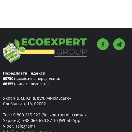
Передплатні індекси:
60750
(щомісячна передплата),
68155
(річна передплата)
Україна, м. Київ, вул. Микільсько-
Слобідська, 1А, 02002
Тел.:
0 800 215 522
(безкоштовно в межах
України),
+38 066 690 87 10
(WhatsApp,
Viber, Telegram)
info
@
techmedia.com.ua