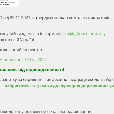
1 від 29.11.2021 затверджено план комплексних заходів
а минулий тиждень за інформацією
офіційного порталу
к по всій Україні
кологічний інспектор:
 перевірок ДЕІ на 2022
вільняє від відповідальності!
озвитку за сприяння Професійної асоціації екологів Укр
– озброєний: готуємося до перевірок держекоконтр
за екологічну безпеку суб’єкта господарювання;