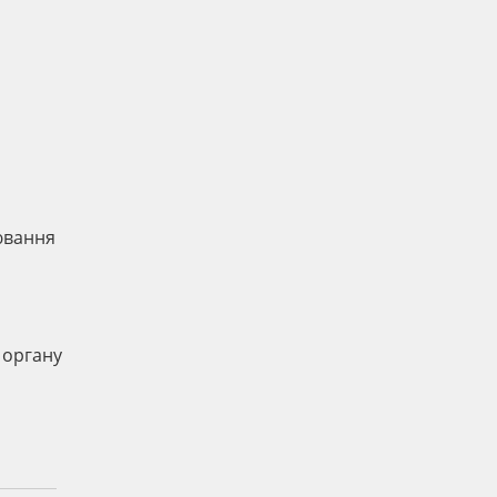
рювання
 органу