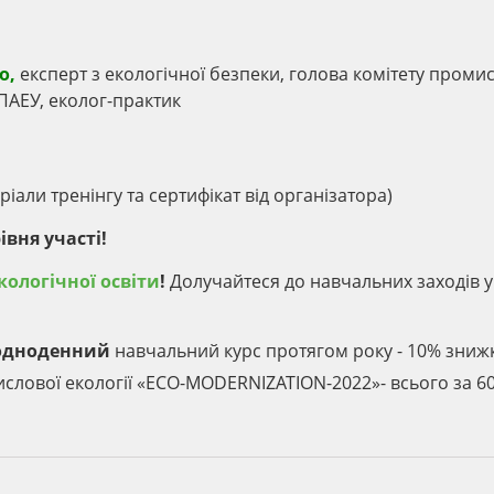
о,
експерт з екологічної безпеки, голова комітету проми
 ПАЕУ, еколог-практик
іали тренінгу та сертифікат від організатора)
івня участі!
кологічної освіти
!
Долучайтеся до навчальних заходів у 
 одноденний
навчальний курс протягом року - 10% зниж
ислової екології «ECO-MODERNIZATION-2022»- всього за 6