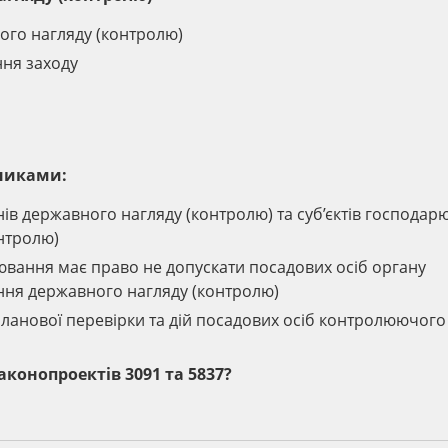
го нагляду (контролю)
ння заходу
сниками:
нів державного нагляду (контролю) та суб’єктів господа
онтролю)
рювання має право не допускати посадових осіб органу
ння державного нагляду (контролю)
планової перевірки та дій посадових осіб контролюючого
законопроектів 3091 та 5837?