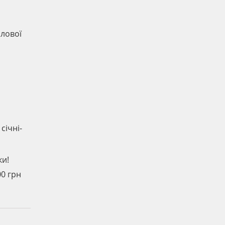
слової
січні-
ки!
00 грн