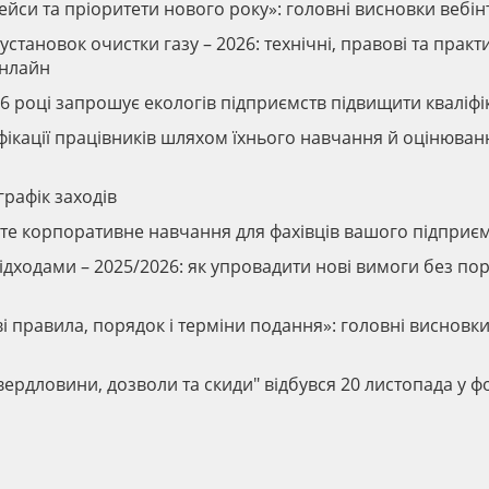
кейси та пріоритети нового року»: головні висновки вебі
установок очистки газу – 2026: технічні, правові та практ
онлайн
6 році запрошує екологів підприємств підвищити кваліфі
іфікації працівників шляхом їхнього навчання й оцінюван
графік заходів
вте корпоративне навчання для фахівців вашого підприє
відходами – 2025/2026: як упровадити нові вимоги без п
ові правила, порядок і терміни подання»: головні висновк
вердловини, дозволи та скиди" відбувся 20 листопада у ф