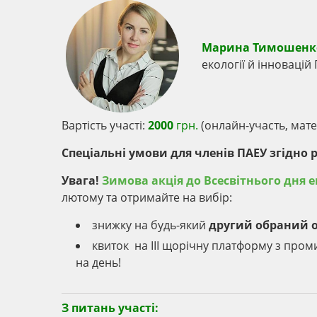
Марина Тимошенк
екології й інновацій
Вартість участі:
2000
грн.
(онлайн-участь, матер
Спеціальні умови для членів ПАЕУ згідно р
Увага!
Зимова акція до Всесвітнього дня е
лютому та отримайте на вибір:
знижку на будь-який
другий обраний
квиток на ІІІ щорічну платформу з пром
на день!
З питань участі: