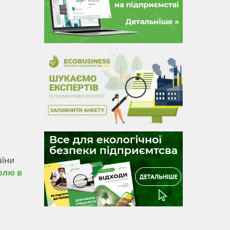
аїни
олю в