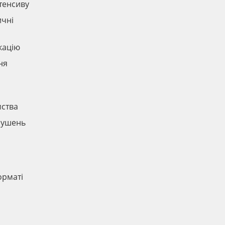
нтенсиву
ичні
кацію
ня
мства
орушень
и
орматі