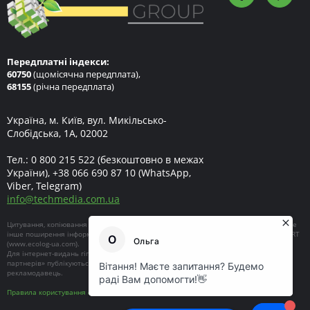
Передплатні індекси:
60750
(щомісячна передплата),
68155
(річна передплата)
Україна, м. Київ, вул. Микільсько-
Слобідська, 1А, 02002
Тел.:
0 800 215 522
(безкоштовно в межах
України),
+38 066 690 87 10
(WhatsApp,
Viber, Telegram)
info
@
techmedia.com.ua
Цитування, копіювання окремих частин текстів чи зображень, передрук чи будь-яке
інше поширення інформації ECOEXPERT можливе за умови посилання на ECOEXPERT
(
www.ecolog-ua.com
).
Для інтернет-видань гіперпосилання є обов'язковим. Матеріали в блоці «Новини
партнерів» публікуються на правах реклами, відповідальність за їхній зміст несе
рекламодавець.
Правила користування сайтом