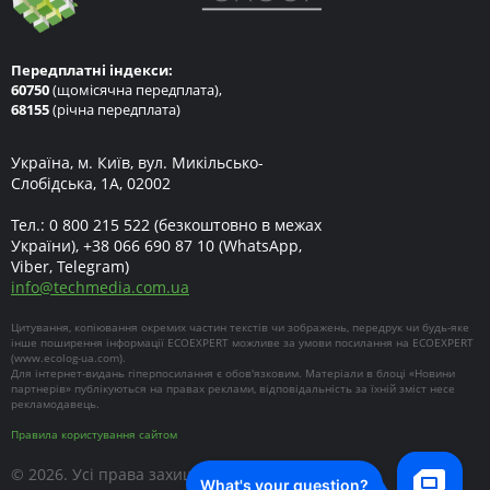
Передплатні індекси:
60750
(щомісячна передплата),
68155
(річна передплата)
Україна, м. Київ, вул. Микільсько-
Слобідська, 1А, 02002
Тел.:
0 800 215 522
(безкоштовно в межах
України),
+38 066 690 87 10
(WhatsApp,
Viber, Telegram)
info
@
techmedia.com.ua
Цитування, копіювання окремих частин текстів чи зображень, передрук чи будь-яке
інше поширення інформації ECOEXPERT можливе за умови посилання на ECOEXPERT
(
www.ecolog-ua.com
).
Для інтернет-видань гіперпосилання є обов'язковим. Матеріали в блоці «Новини
партнерів» публікуються на правах реклами, відповідальність за їхній зміст несе
рекламодавець.
Правила користування сайтом
© 2026. Усі права захищені