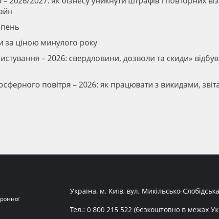
 2026/2027: як бізнесу уникнути штрафів і повторних віз
лайн
ипень
ти за ціною минулого року
истування – 2026: свердловини, дозволи та скиди» відбув
осферного повітря – 2026: як працювати з викидами, звіт
Україна, м. Київ, вул. Микільсько-Слобідська
ронної
Тел.:
0 800 215 522
(безкоштовно в межах Ук