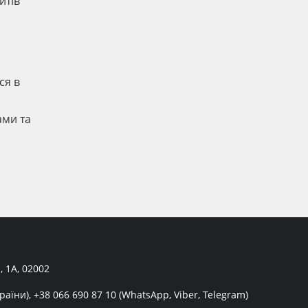
итів
ся в
ами та
, 1А, 02002
раїни),
+38 066 690 87 10
(WhatsApp, Viber, Telegram)