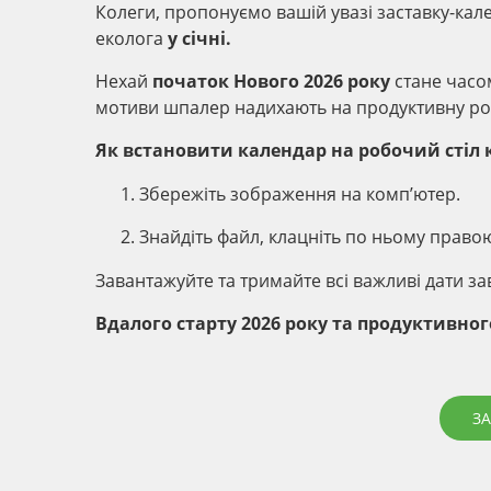
Колеги, пропонуємо вашій увазі заставку-кал
еколога
у січні.
Нехай
початок Нового 2026 року
стане часом
мотиви шпалер надихають на продуктивну роб
Як встановити календар на робочий стіл 
Збережіть зображення на комп’ютер.
Знайдіть файл, клацніть по ньому право
Завантажуйте та тримайте всі важливі дати з
Вдалого старту 2026 року та продуктивного
З