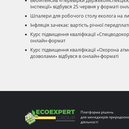
Вебінтенсив «Перевірки Держекоінспекцією –
інспекції» відбувся 25 червня у форматі он
Шпалери для робочого столу еколога на л
Інфляція зачекає: вартість річної передпла
Курс підвищення кваліфікації «Спецводокор
онлайн-формат
Курс підвищення кваліфікації «Охорона атм
дозволами» відбувся в онлайн-форматі
Платформа рішень
для менеджерів природоохо
діяльності