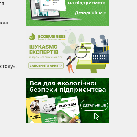
ля
мові
столу».