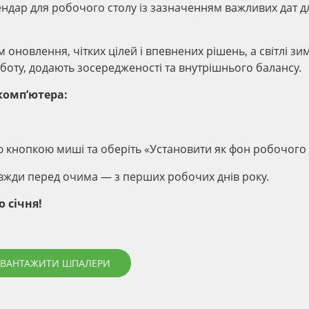
ендар для робочого столу із зазначенням важливих дат д
 оновлення, чітких цілей і впевнених рішень, а світлі зи
оту, додають зосередженості та внутрішнього балансу.
комп’ютера:
ю кнопкою миші та оберіть «Установити як фон робочого 
авжди перед очима — з перших робочих днів року.
 січня!
АВАНТАЖИТИ ШПАЛЕРИ