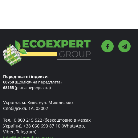
Передплатні індекси:
60750
(щомісячна передплата),
68155
(річна передплата)
Україна, м. Київ, вул. Микільсько-
Слобідська, 1А, 02002
Тел.:
0 800 215 522
(безкоштовно в межах
України),
+38 066 690 87 10
(WhatsApp,
Viber, Telegram)
info
@
techmedia.com.ua