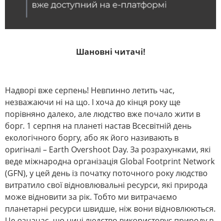
Шановні читачі!
Надворі вже серпень! Невпинно летить час,
незважаючи ні на що. І хоча до кінця року ще
порівняно далеко, але людство вже почало жити в
борг. 1 серпня на планеті настав Всесвітній день
екологічного боргу, або як його називають в
оригіналі – Earth Overshoot Day. За розрахунками, які
веде міжнародна організація Global Footprint Network
(GFN), у цей день із початку поточного року людство
витратило свої відновлювальні ресурси, які природа
може відновити за рік. Тобто ми витрачаємо
планетарні ресурси швидше, ніж вони відновлюються.
Це означає, що нині людство використовує природу в