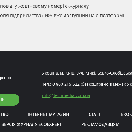
дповіді у жовтневому номері е-журналу
огія підприємства» №9 вже доступний на е-платформі
Україна, м. Київ, вул. Микільсько-Слобідська
ронної
Тел.:
0 800 215 522
(безкоштовно в межах Ук
info
@
techmedia.com.ua
НИ
СТВО
ІНТЕРНЕТ-МАГАЗИН
СТАТТІ
ЕКОК
 ВЕРСІЯ ЖУРНАЛУ ECOEXPERT
РЕКЛАМОДАВЦЯМ