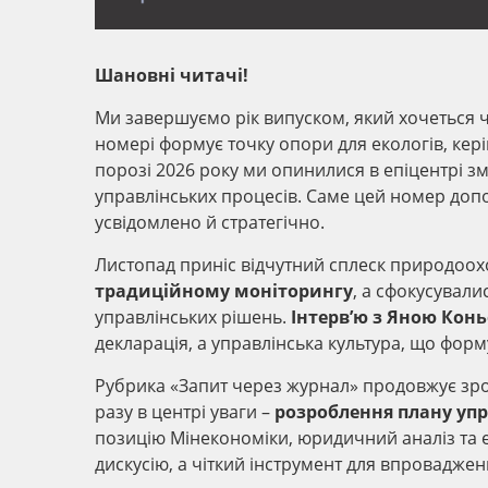
Шановні читачі!
Ми завершуємо рік випуском, який хочеться ч
номері формує точку опори для екологів, кері
порозі 2026 року ми опинилися в епіцентрі змі
управлінських процесів. Саме цей номер допо
усвідомлено й стратегічно.
Листопад приніс відчутний сплеск природоохо
традиційному моніторингу
, а сфокусували
управлінських рішень.
Інтерв’ю з Яною Кон
декларація, а управлінська культура, що форму
Рубрика «Запит через журнал» продовжує зрос
разу в центрі уваги –
розроблення плану упр
позицію Мінекономіки, юридичний аналіз та 
дискусію, а чіткий інструмент для впроваджен