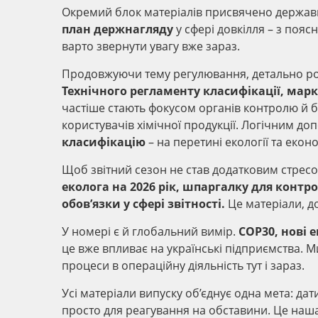
Окремий блок матеріалів присвячено держав
план держнагляду
у сфері довкілля – з пояс
варто звернути увагу вже зараз.
Продовжуючи тему регулювання, детально р
Технічного регламенту класифікації, мар
частіше стають фокусом органів контролю й 
користувачів хімічної продукції. Логічним д
класифікацію
– на перетині екології та екон
Щоб звітний сезон не став додатковим стресо
еколога на 2026 рік, шпаргалку для контр
обов’язки у сфері звітності.
Це матеріали, д
У номері є й глобальний вимір.
COP30, нові е
це вже впливає на українські підприємства. М
процеси в операційну діяльність тут і зараз.
Усі матеріали випуску об’єднує одна мета: дат
просто для реагування на обставини. Це наша