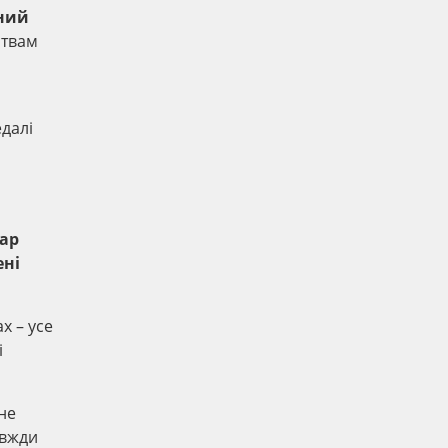
ний
ствам
далі
ар
ені
х – усе
і
не
авжди