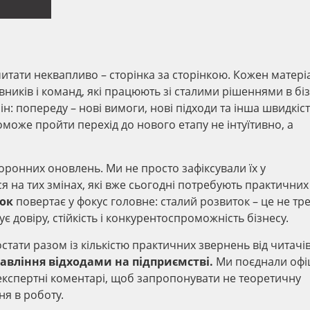
итати неквапливо – сторінка за сторінкою. Кожен матері
вників і команд, які працюють зі сталими рішеннями в біз
н: попереду – нові вимоги, нові підходи та інша швидкіс
може пройти перехід до нового етапу не інтуїтивно, а
ронних оновлень. Ми не просто зафіксували їх у
ся на тих змінах, які вже сьогодні потребують практичних
ьок
повертає у фокус головне: сталий розвиток – це не тре
є довіру, стійкість і конкурентоспроможність бізнесу.
тати разом із кількістю практичних звернень від читачі
авління відходами на підприємстві.
Ми поєднали офі
експертні коментарі, щоб запропонувати не теоретичну
ня в роботу.