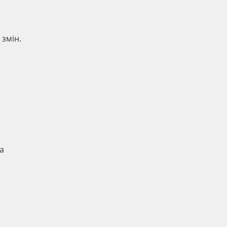
 змін.
а