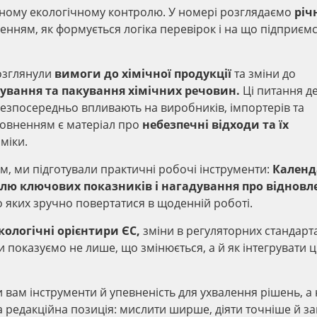
ному екологічному контролю. У номері розглядаємо
річ
ненням, як формується логіка перевірок і на що підприєм
озглянули
вимоги до хімічної продукції
та зміни до
кування та пакування хімічних речовин.
Ці питання де
безпосередньо впливають на виробників, імпортерів та
оповненням є матеріал про
небезпечні відходи та їх
оміки.
м, ми підготували практичні робочі інструменти:
Календ
олю ключових показників і нагадування про відновл
о яких зручно повертатися в щоденній роботі.
кологічні орієнтири ЄС,
зміни в регуляторних стандарта
и показуємо не лише, що змінюється, а й як інтегрувати ц
и вам інструменти й упевненість для ухвалення рішень, а 
 редакційна позиція: мислити ширше, діяти точніше й з