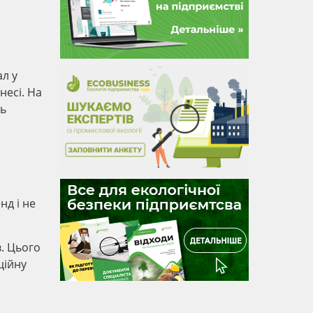
ал у
несі. На
ть
нд і не
в. Цього
ційну