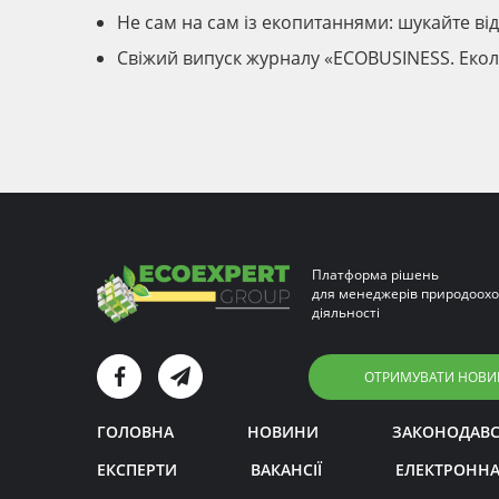
Не сам на сам із екопитаннями: шукайте ві
Свіжий випуск журналу «ECOBUSINESS. Екол
Платформа рішень
для менеджерів природоохо
діяльності
ОТРИМУВАТИ НОВИ
ГОЛОВНА
НОВИНИ
ЗАКОНОДАВ
ЕКСПЕРТИ
ВАКАНСІЇ
ЕЛЕКТРОННА