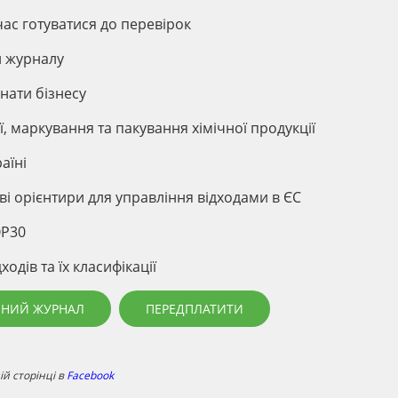
час готуватися до перевірок
и журналу
знати бізнесу
ї, маркування та пакування хімічної продукції
аїні
ові орієнтири для управління відходами в ЄС
OP30
одів та їх класифікації
ННИЙ ЖУРНАЛ
ПЕРЕДПЛАТИТИ
й сторінці в
Facebook